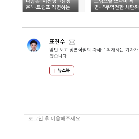
다음은 '시진핑→김정
트럼프발 쓰나미 직
은'…트럼프 직면하는
면…"무역전환 새판짜
한반도
야"
표진수
앞만 보고 정론직필의 자세로 취재하는 기자가
겠습니다
뉴스북