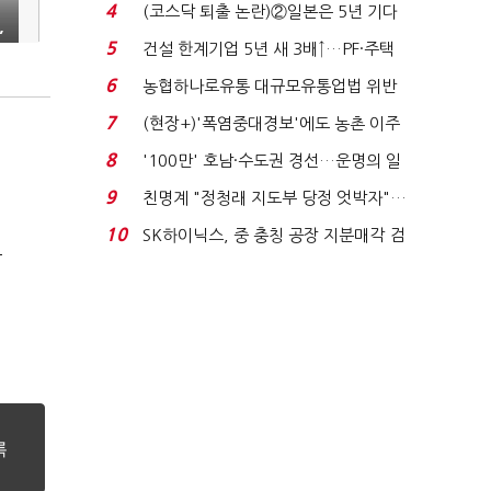
원 간 성과급 불...
4
(코스닥 퇴출 논란)②일본은 5년 기다
,
려주는데 우리는 ...
5
건설 한계기업 5년 새 3배↑…PF·주택
침체에 재무 ...
6
농협하나로유통 대규모유통업법 위반
적발…공정위, 과...
7
(현장+)'폭염중대경보'에도 농촌 이주
노동자는 강행군…'야...
8
'100만' 호남·수도권 경선…운명의 일
주일
9
친명계 "정청래 지도부 당정 엇박자"…
친청계 "신천지 오...
10
SK하이닉스, 중 충칭 공장 지분매각 검
극
토?…“확정된 바...