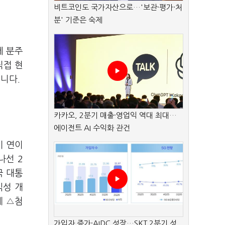
비트코인도 국가자산으로…'보관·평가·처
분' 기준은 숙제
에 분주
직접 현
니다.
카카오, 2분기 매출·영업익 역대 최대…
에이전트 AI 수익화 관건
이 연이
나선 2
국 대통
익성 개
제 △첨
가입자 증가·AIDC 성장…SKT 2분기 성