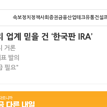
속보
정치
정책
사회
증권
금융
산업
테크
유통
건설
업계 믿을 건 ‘한국판 IRA’
지 거론
대표 발의
급 필요"