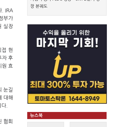
장 본궤도
 IRA
행정부가
원 실장
직접 현
투자 후
지원 효
의 눈길
에 대해
다.
뉴스북
린 협회