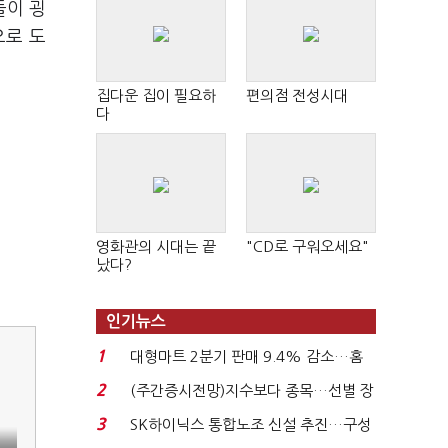
들이 굉
으로 도
집다운 집이 필요하
편의점 전성시대
다
영화관의 시대는 끝
"CD로 구워오세요"
났다?
인기뉴스
1
대형마트 2분기 판매 9.4% 감소…홈
플러스 사태 여파...
2
(주간증시전망)지수보다 종목…선별 장
세 이어진다...
3
SK하이닉스 통합노조 신설 추진…구성