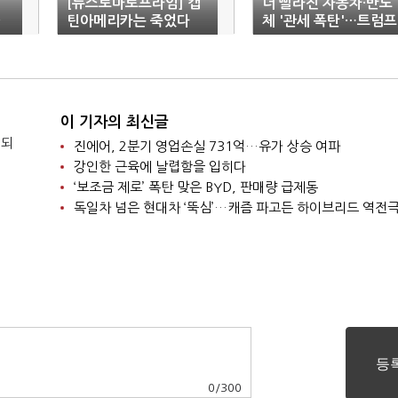
[뉴스토마토프라임] 캡
더 빨라진 자동차·반도
틴아메리카는 죽었다
체 '관세 폭탄'…트럼프
3월 예고
이 기자의 최신글
 되
진에어, 2분기 영업손실 731억…유가 상승 여파
강인한 근육에 날렵함을 입히다
‘보조금 제로’ 폭탄 맞은 BYD, 판매량 급제동
독일차 넘은 현대차 ‘뚝심’…캐즘 파고든 하이브리드 역전
0
/
300