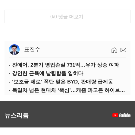
0/0
댓글 더보기
표진수
진에어, 2분기 영업손실 731억…유가 상승 여파
강인한 근육에 날렵함을 입히다
‘보조금 제로’ 폭탄 맞은 BYD, 판매량 급제동
독일차 넘은 현대차 ‘뚝심’…캐즘 파고든 하이브리드 역전극
뉴스리듬