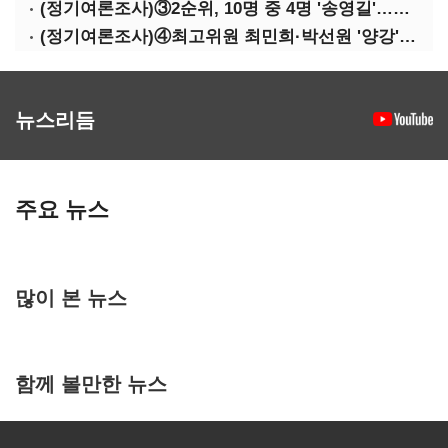
(정기여론조사)③2순위, 10명 중 4명 '송영길'…정청래 '한 자릿수'
(정기여론조사)④최고위원 최민희·박선원 '양강'…서미화·이성윤·임미애 뒤이어
뉴스리듬
주요 뉴스
많이 본 뉴스
함께 볼만한 뉴스