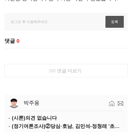
댓글
0
0/0
댓글 더보기
박주용
(시론)의견 없습니다
(정기여론조사)②당심·호남, 김민석-정청래 '초접전'