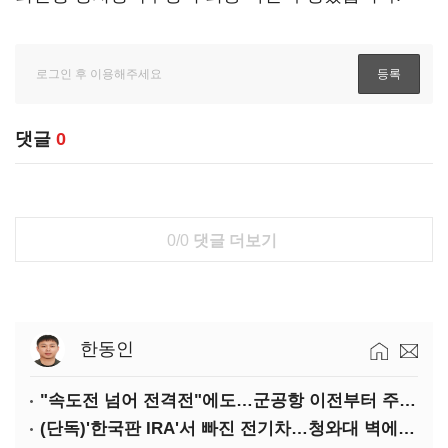
댓글
0
0/0
댓글 더보기
한동인
"속도전 넘어 전격전"에도…군공항 이전부터 주 52시간까지 '뇌관'
(단독)'한국판 IRA'서 빠진 전기차…청와대 벽에 막혔다