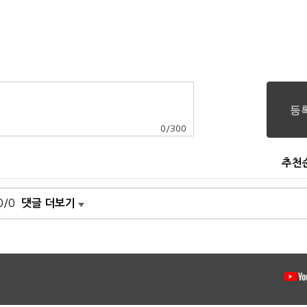
0
/
300
추천
0/0
댓글 더보기