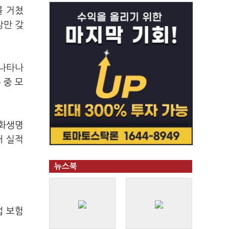
를 거쳤
상만 갖
 나타나
 중 모
한화생명
매 실적
뉴스북
업 보험