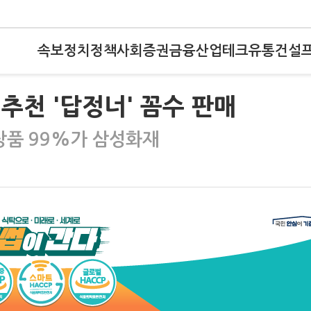
속보
정치
정책
사회
증권
금융
산업
테크
유통
건설
추천 '답정너' 꼼수 판매
상품 99%가 삼성화재