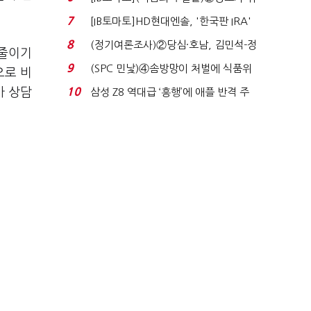
자 첫날 매도…FI ...
7
[IB토마토]HD현대엔솔, '한국판 IRA'
수혜 부상…세액공...
8
(정기여론조사)②당심·호남, 김민석-정
 줄이기
청래 '초접전'...
9
(SPC 민낯)④솜방망이 처벌에 식품위
으로 비
생법 위반 반복...
가 상담
10
삼성 Z8 역대급 ‘흥행’에 애플 반격 주
목…9월 ‘폴...