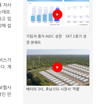
해 자사
는데요.
하고 있
밖에 설
가입자 증가·AIDC 성장…SKT 2분기 성
장 본궤도
서비스가
다. 계
 보험사
배터리 3사, 호남 ESS 시장서 ‘격돌’
명인 만