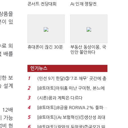
콘서트 전당대회
AI 인재 쟁탈전
 상품을
분이 있
수료 외
휴대폰이 끊긴 30분
부동산 동상이몽, 국
민만 불안하다
몇 배를
인기뉴스
인한 보
1
(민선 9기 한달)③'7조 채무' 곳간에 충
속 설계
격…추미애, 20년...
2
[IB토마토]아워홈 떠난 구미현, 본느에
340억 베팅…가...
3
(시론)꿈과 계획은 다르다
4
[IB토마토]JB금융 RORWA 2% 돌파…
 12배
실적 견인은 은행 ...
5
[IB토마토](AI 보험혁신)①생산성 최대
이 가능
80% 개선…현실...
업비 현
6
[IB토마토](락업의 두얼굴)②공모가 뛰