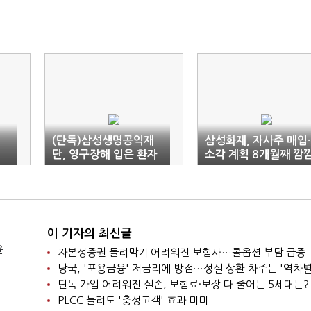
(단독)삼성생명공익재
삼성화재, 자사주 매입·
단, 영구장해 입은 환자
소각 계획 8개월째 깜
에 위자료 지급 판결 불
복
이 기자의 최신글
윤
자본성증권 돌려막기 어려워진 보험사…콜옵션 부담 급증
당국, '포용금융' 저금리에 방점…성실 상환 차주는 '역차별
단독 가입 어려워진 실손, 보험료·보장 다 줄어든 5세대는?
PLCC 늘려도 '충성고객' 효과 미미