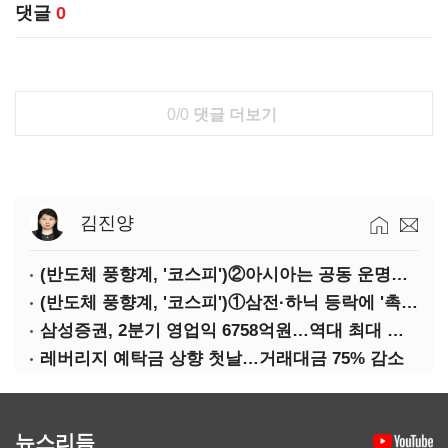
댓글
0
0/0
댓글 더보기
김진양
(반도체 풍향계, '코스피')②아시아는 공동 운명체?…일본·대만도 '동반 출렁'
(반도체 풍향계, '코스피')①삼전·하닉 등락에 '촉각'…코스피·나스닥 '한 몸'
삼성증권, 2분기 영업익 6758억원…역대 최대 경신
레버리지 예탁금 상향 첫날…거래대금 75% 감소
뉴스리듬