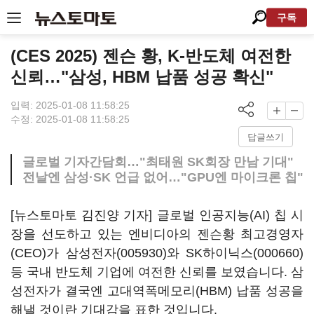
구독
(CES 2025) 젠슨 황, K-반도체 여전한
신뢰…"삼성, HBM 납품 성공 확신"
입력: 2025-01-08 11:58:25
수정: 2025-01-08 11:58:25
답글쓰기
글로벌 기자간담회…"최태원 SK회장 만남 기대"
전날엔 삼성·SK 언급 없어…"GPU엔 마이크론 칩"
[뉴스토마토 김진양 기자] 글로벌 인공지능(AI) 칩 시
장을 선도하고 있는 엔비디아의 젠슨황 최고경영자
(CEO)가
삼성전자(005930)
와
SK하이닉스(000660)
등 국내 반도체 기업에 여전한 신뢰를 보였습니다. 삼
성전자가 결국엔 고대역폭메모리(HBM) 납품 성공을
해낼 것이란 기대감을 표한 것입니다.