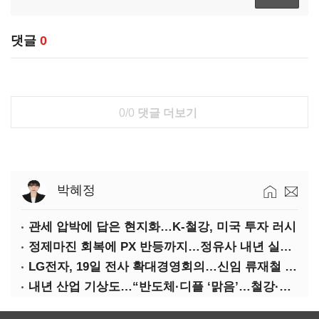
댓글
0
0/0
댓글 더보기
박혜정
관세 압박에 답은 현지화…K-철강, 미국 투자 러시
정제마진 회복에 PX 반등까지…정유사 내년 실적 기대
LG전자, 19일 전사 확대경영회의…신임 류재철 사장 주관
내년 산업 기상도…“반도체·디플 ‘맑음’…철강·석화 ‘흐림’”