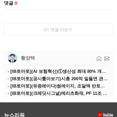
댓글
0
0/0
댓글 더보기
황양택
[IB토마토](AI 보험혁신)①생산성 최대 80% 개선…현실은 '실행 격차'
[IB토마토](공시톺아보기)시총 200억 밑돌면 관리종목…상폐 피하려면
[IB토마토](유증레이다)썸에이지, 조달액 반토막…시총 200억 못 넘으면 철회
[IB토마토](크레딧시그널)메리츠화재, PF 11조 노출…부동산 사업성 저하 우려
뉴스리듬