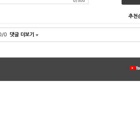
0
/
300
추천
0/0
댓글 더보기