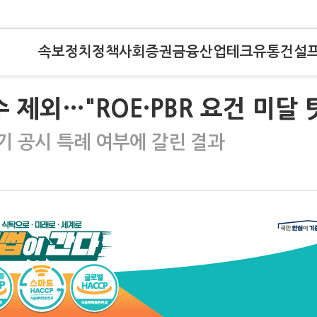
속보
정치
정책
사회
증권
금융
산업
테크
유통
건설
 제외…"ROE·PBR 요건 미달 
기 공시 특례 여부에 갈린 결과