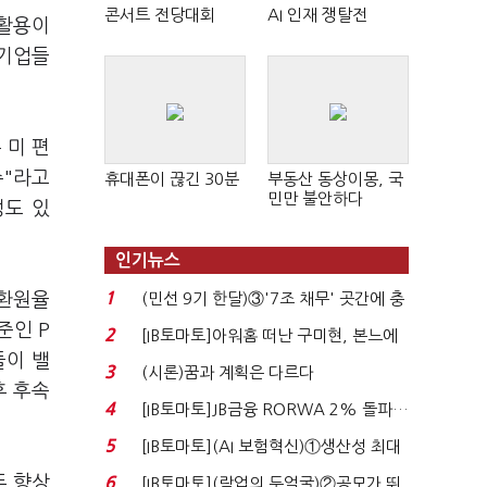
콘서트 전당대회
AI 인재 쟁탈전
 활용이
 기업들
 미 편
주"라고
휴대폰이 끊긴 30분
부동산 동상이몽, 국
민만 불안하다
성도 있
인기뉴스
1
주환원율
(민선 9기 한달)③'7조 채무' 곳간에 충
격…추미애, 20년...
준인 P
2
[IB토마토]아워홈 떠난 구미현, 본느에
들이 밸
340억 베팅…가...
3
(시론)꿈과 계획은 다르다
후 후속
4
[IB토마토]JB금융 RORWA 2% 돌파…
실적 견인은 은행 ...
5
[IB토마토](AI 보험혁신)①생산성 최대
80% 개선…현실...
두 향상
6
[IB토마토](락업의 두얼굴)②공모가 뛰