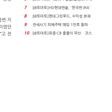
자 첫날 매도…FI ...
7
[IB토마토]HD현대엔솔, '한국판 IRA'
수혜 부상…세액공...
8
[IB토마토]현대그린푸드, 수익성 본궤
금번 지
도…실적 개선에 ...
9
전세사기 피해주택 매입 1만호 돌파…
적이었던
누적 피해자 4만2...
10
[IB토마토]유증·CB 줄줄이 무산…코스
“고 전
닥 벌점 급증에 ...