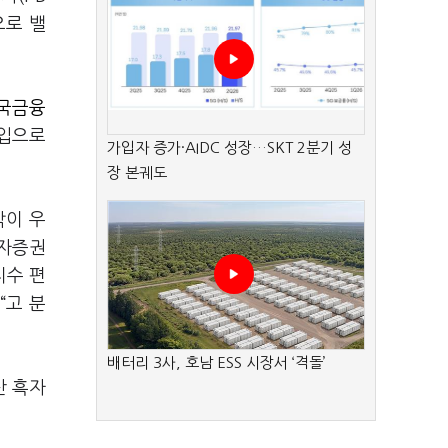
으로 밸
국금융
입으로
가입자 증가·AIDC 성장…SKT 2분기 성
장 본궤도
각이 우
투자증권
지수 편
“고 분
배터리 3사, 호남 ESS 시장서 ‘격돌’
산 흑자