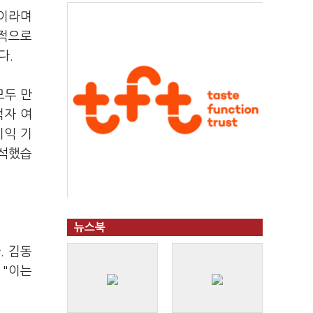
"이라며
대적으로
다.
모두 만
적자 여
이익 기
분석했습
뉴스북
. 김동
 "이는