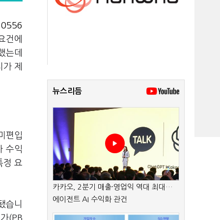
0556
 요건에
못했는데
치가 제
뉴스리듬
 미편입
가 수익
특정 요
카카오, 2분기 매출·영업익 역대 최대…
에이전트 AI 수익화 관건
정됐습니
가(PB