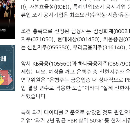
R), 자본효율성(ROE)), 특례편입(조기 공시기
류업 조기 공시기업은 최소요건(수익성·시총·유동
조건 충족으로 선정된 금융사는
삼성화재(00081
지주(071050)
,
현대해상(001450)
,
키움증권(03
는
신한지주(055550)
,
우리금융지주(316140)
,
앞서
KB금융(105560)
과
하나금융지주(086790
세했는데요. 예상을 깨고 은행주 중 신한지주와
연구위원은 "은행주는 금융업종 내 상대적으로 PB
입 결정 변수로 작용한 모습"이라며 ”실제 신한
석했습니다.
특히 과거 데이터를 기준으로 삼았던 것도 원인으로
기업' '과거 2년 평균 PBR 상위 50%' 등 현재