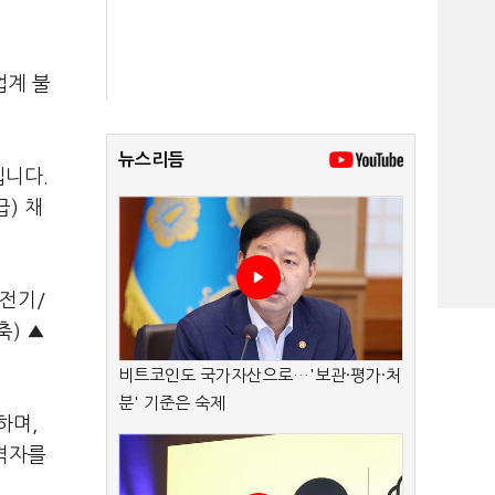
업계 불
뉴스리듬
입니다.
) 채
/전기/
축) ▲
비트코인도 국가자산으로…'보관·평가·처
분' 기준은 숙제
하며,
합격자를