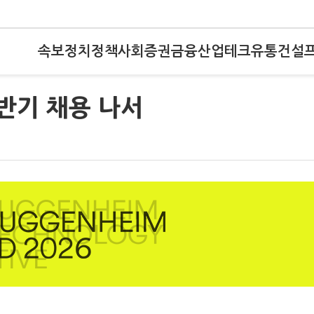
속보
정치
정책
사회
증권
금융
산업
테크
유통
건설
하반기 채용 나서