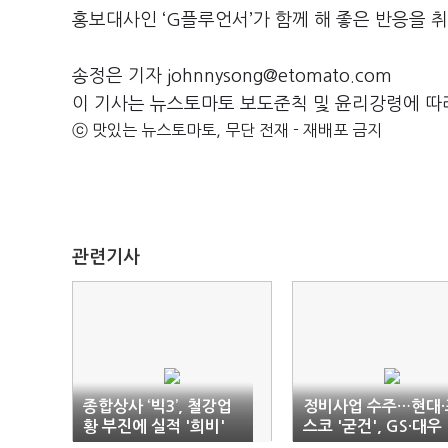
홍보대사인 ‘G플루언서’가 함께 해 좋은 반응을
송정은 기자 johnnysong@etomato.com
이 기사는 뉴스토마토 보도준칙 및 윤리강령에 따
ⓒ 맛있는 뉴스토마토, 무단 전재 - 재배포 금지
관련기사
종합상사 ‘빅3’, 철강업
정비사업 수주…현대·
황 부진에 실적 '희비'
스코 '굳건', GS·대우
'주춤'