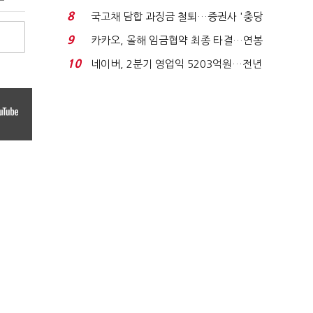
적극적 조사로 진...
8
국고채 담합 과징금 철퇴…증권사 '충당
금 폭탄' 우려...
9
카카오, 올해 임금협약 최종 타결…연봉
6.3% 인상·격려...
10
네이버, 2분기 영업익 5203억원…전년
비 0.2% 감소...