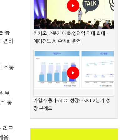
는 등
카카오, 2분기 매출·영업익 역대 최대…
 '편하
에이전트 AI 수익화 관건
게 소통
을 보
가입자 증가·AIDC 성장…SKT 2분기 성
을 통
장 본궤도
스 리크
 채용