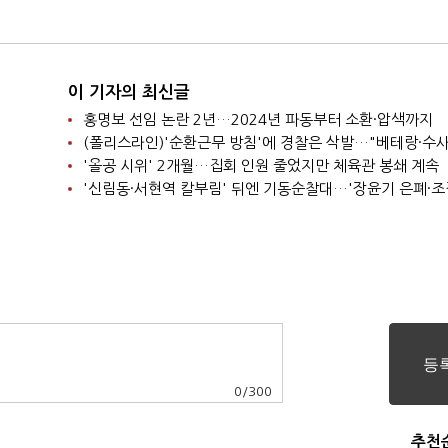
이 기자의 최신글
홍명보 선임 논란 2년…2024년 파동부터 소환·압색까지
'올공 시위' 2개월…집회 인원 줄었지만 체육관 봉쇄 계속
0
/
300
추천