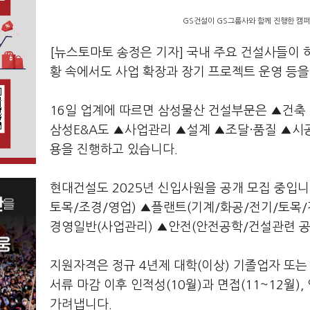
GS건설이 GS그룹사와 함께 진행한 캠퍼
[뉴스토마토 송정은 기자] 국내 주요 건설사들이 
황 속에서도 사업 확장과 장기 프로젝트 운영 등을
16일 업계에 따르면 삼성물산 건설부문은 ▲건축
삼성E&A도 ▲사업관리 ▲설계 ▲조달·품질 ▲시
용을 진행하고 있습니다.
현대건설도 2025년 신입사원을 공개 모집 중입니
토목/조경/영업) ▲플랜트(기계/화공/전기/토목/건
경영일반(사업관리) ▲안전(안전공학/건설관련 공학
지원자격은 정규 4년제 대학(이상) 기졸업자 또는
서류 마감 이후 인적성(10월)과 면접(11~12월)
가려냅니다.