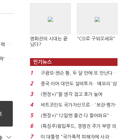
영화관의 시대는 끝
"CD로 구워오세요"
났다?
(폴리스라인)'순환근무 방침'에 경찰은 삭발…"베테랑·수사력 보강 먼저"
'신림동·서현역 칼부림' 뒤엔 기동순찰대…'장윤기 은폐·조작' 후엔 내부비리수사대
인기뉴스
1
구광모-젠슨 황, 두 달 만에 또 만난다…
로봇·AI 등 논...
2
중국 이어 대만도 설비투자…메모리 ‘삼
국전쟁’
3
(현장+)"팔 생각 접고 호가 높여
요"…'덜 똘똘한 한 채' 20...
4
비트코인도 국가자산으로…'보관·평가·
처분' 기준은 ...
5
(현장+)"12일엔 물건 다 들어와요"…
빈 매대 채우며 문 연 ...
6
(특징주)윙입푸드, 경영진 주가 부양 의
지에 상한가...
7
이 대통령 "국가폭력 피해자에 사과…
순