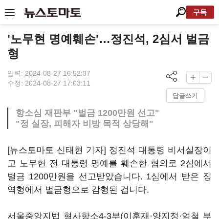
구독
'노무현 명예훼손'…정진석, 2심서 벌금
형
입력: 2024-08-27 16:52:37
수정: 2024-08-27 17:03:11
답글쓰기
항소심 재판부 "벌금 1200만원 선고"
"정 실장, 피해자 비방 목적 상당해"
[뉴스토마토 신태현 기자] 정진석 대통령 비서실장이
고 노무현 전 대통령 명예를 훼손한 혐의로 2심에서
벌금 1200만원을 선고받았습니다. 1심에서 받은 징
역형에서 벌금형으로 감형된 겁니다.
서울중앙지법 형사항소4-3부(이훈재·양지정·엄철 부