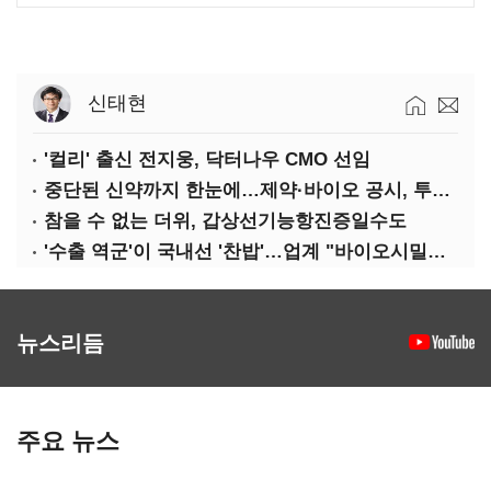
신태현
'컬리' 출신 전지웅, 닥터나우 CMO 선임
중단된 신약까지 한눈에…제약·바이오 공시, 투명해진다
참을 수 없는 더위, 갑상선기능항진증일수도
'수출 역군'이 국내선 '찬밥'…업계 "바이오시밀러 인센티브 다각화 필요"
뉴스리듬
주요 뉴스