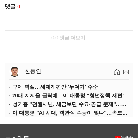
댓글
0
0/0
댓글 더보기
한동인
규제 역설…세제개편안 '누더기' 수순
20대 지지율 급락에…이 대통령 "청년정책 재편"
성기홍 "전월세난, 세금보단 수요·공급 문제"…닥공 시사
이 대통령 "AI 시대, 객관식 수능이 맞나"…속도전 '경계'