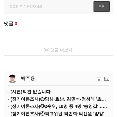
댓글
0
0/0
댓글 더보기
박주용
(시론)의견 없습니다
(정기여론조사)②당심·호남, 김민석-정청래 '초접전'
(정기여론조사)③2순위, 10명 중 4명 '송영길'…정청래 '한 자릿수'
(정기여론조사)④최고위원 최민희·박선원 '양강'…서미화·이성윤·임미애 뒤이어