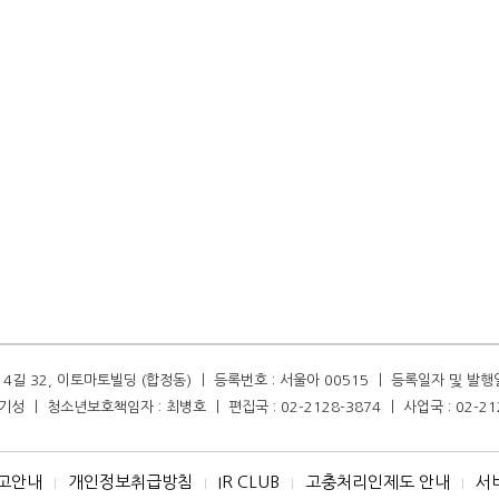
길 32, 이토마토빌딩 (합정동) ㅣ 등록번호 : 서울아 00515 ㅣ 등록일자 및 발행일자 :
성 ㅣ 청소년보호책임자 : 최병호 ㅣ 편집국 : 02-2128-3874 ㅣ 사업국 : 02-21
고안내
개인정보취급방침
IR CLUB
고충처리인제도 안내
서
I
I
I
I