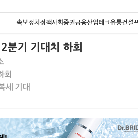
속보
정치
정책
사회
증권
금융
산업
테크
유통
건설
…2분기 기대치 하회
소
하회
복세 기대