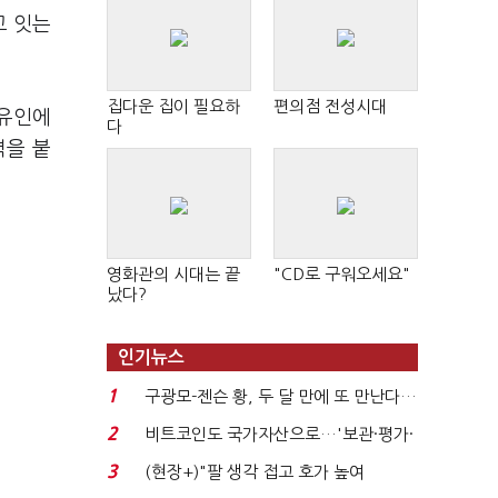
고 잇는
집다운 집이 필요하
편의점 전성시대
 유인에
다
력을 붙
영화관의 시대는 끝
"CD로 구워오세요"
났다?
인기뉴스
1
구광모-젠슨 황, 두 달 만에 또 만난다…
로봇·AI 등 논...
2
비트코인도 국가자산으로…'보관·평가·
처분' 기준은 ...
3
(현장+)"팔 생각 접고 호가 높여