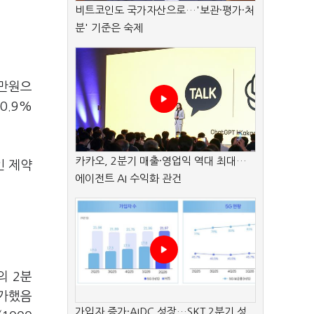
비트코인도 국가자산으로…'보관·평가·처
분' 기준은 숙제
0만원으
0.9%
카카오, 2분기 매출·영업익 역대 최대…
인 제약
에이전트 AI 수익화 관건
의 2분
증가했음
가입자 증가·AIDC 성장…SKT 2분기 성