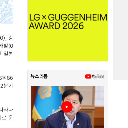
0)
,
강
개발(0
단 일본
뉴스리듬
8억86
 2분기
 파라다
기로 운