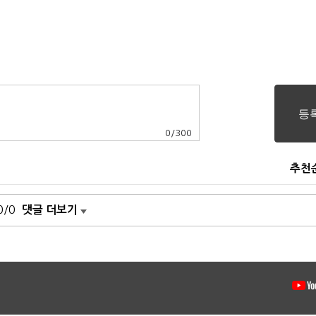
0
/
300
추천
0/0
댓글 더보기