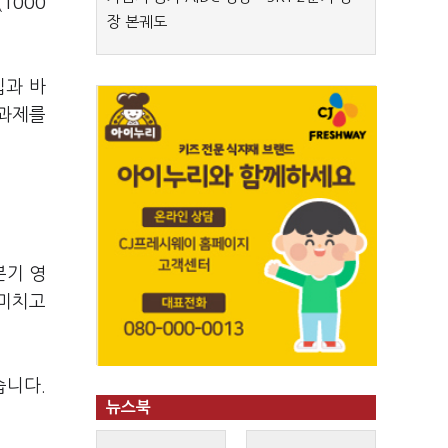
1000
장 본궤도
칩과 바
 과제를
분기 영
 미치고
습니다.
뉴스북