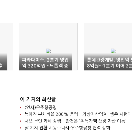
파라다이스, 2분기 영업
롯데관광개발, 영업익 
후
익 320억원…드롭액 증
8억원…1분기 이어 2
가에도 전년비 41.7%
기 흑자
감소
이 기자의 최신글
(인사)우주항공청
높아진 부채비율 200% 문턱…가상자산업계 '생존 시험대
내년 코인 과세 강행…관건은 '취득가액 산정·자산 이동'
달 기지 전환 시동…나사·우주항공청 협력 강화