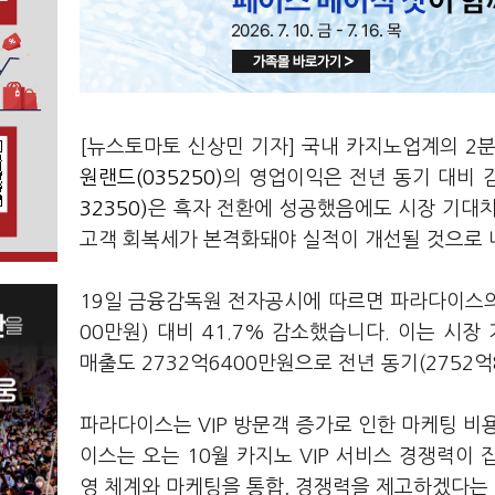
[뉴스토마토 신상민 기자] 국내 카지노업계의 2
원랜드(035250)
의 영업이익은 전년 동기 대비
32350)
은 흑자 전환에 성공했음에도 시장 기대치
고객 회복세가 본격화돼야 실적이 개선될 것으로 
19일 금융감독원 전자공시에 따르면 파라다이스의 
00만원) 대비 41.7% 감소했습니다. 이는 시장
매출도 2732억6400만원으로 전년 동기(2752억
파라다이스는 VIP 방문객 증가로 인한 마케팅 비
이스는 오는 10월 카지노 VIP 서비스 경쟁력이
영 체계와 마케팅을 통합, 경쟁력을 제고하겠다는