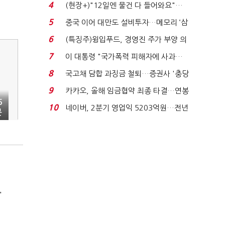
요"…'덜 똘똘한 한 채' 20...
4
(현장+)"12일엔 물건 다 들어와요"…
빈 매대 채우며 문 연 ...
5
중국 이어 대만도 설비투자…메모리 ‘삼
국전쟁’
6
(특징주)윙입푸드, 경영진 주가 부양 의
지에 상한가...
7
이 대통령 "국가폭력 피해자에 사과…
적극적 조사로 진...
8
국고채 담합 과징금 철퇴…증권사 '충당
금 폭탄' 우려...
9
카카오, 올해 임금협약 최종 타결…연봉
5
6.3% 인상·격려...
10
네이버, 2분기 영업익 5203억원…전년
분
비 0.2% 감소...
'