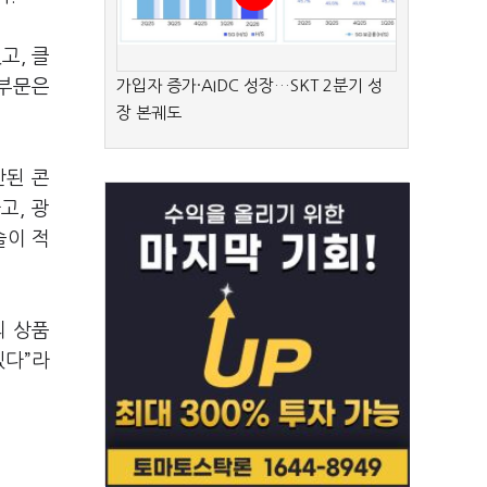
했고
,
클
부문은
가입자 증가·AIDC 성장…SKT 2분기 성
장 본궤도
산된 콘
하고
,
광
술이 적
의 상품
겠다
”
라