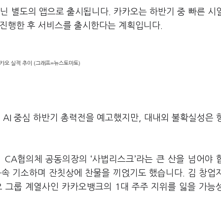
아닌 별도의 앱으로 출시됩니다
.
카카오는 하반기 중 빠른 시
 진행한 후 서비스를 출시한다는 계획입니다
.
카오 실적 추이 (그래프=뉴스토마토)
로
AI
중심 하반기 총력전을 예고했지만
,
대내외 불확실성은 
겸
CA
협의체 공동의장의
‘
사법리스크
’
라는 큰 산을 넘어야 
구속 기소하며 잔칫상에 찬물을 끼얹기도 했습니다
.
김 창업
카오 그룹 계열사인 카카오뱅크의
1
대 주주 지위를 잃을 가능