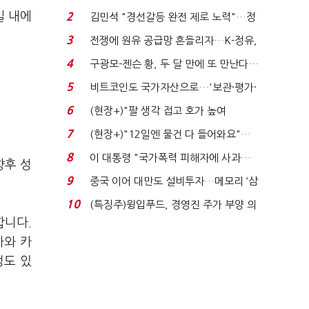
는 추가투표 때리기...
일 내에
2
김민석 "경선갈등 완전 제로 노력"…정
청래 "반명 공세 사...
3
전쟁에 원유 공급망 흔들리자…K-정유,
에너지안보 핵심...
4
구광모-젠슨 황, 두 달 만에 또 만난다…
로봇·AI 등 논...
5
비트코인도 국가자산으로…'보관·평가·
처분' 기준은 ...
6
(현장+)"팔 생각 접고 호가 높여
요"…'덜 똘똘한 한 채' 20...
7
(현장+)"12일엔 물건 다 들어와요"…
빈 매대 채우며 문 연 ...
8
이 대통령 "국가폭력 피해자에 사과…
향후 성
적극적 조사로 진...
9
중국 이어 대만도 설비투자…메모리 ‘삼
국전쟁’
10
(특징주)윙입푸드, 경영진 주가 부양 의
합니다
.
지에 상한가...
자와 카
성도 있