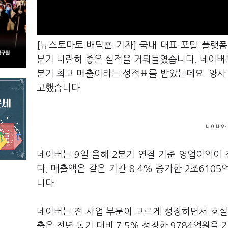
[뉴스토마토 배덕훈 기자] 국내 대표 포털 플랫폼
분기 나란히 좋은 실적을 거둬들였습니다
.
네이버는
분기 최고 매출이라는 성적표를 받았는데요
.
양사
고했습니다
.
네이버와 
네이버는
9
일 올해
2
분기 연결 기준 영업이익이 
다
.
매출액은 같은 기간
8.4%
증가한
2
조
6105
니다
.
네이버는 전 사업 부문이 고르게 성장하면서 호
출은 전년 동기 대비
7.5%
성장한
9784
억원을 