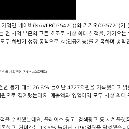
 기업인 네이버(
NAVER(035420)
)와
카카오(035720)
가
 전 사업 부문의 고른 호조로 사상 최대 실적을
,
카카오는 
 모두 하반기 성장 동력으로
AI(
인공지능
)
를 지목하며 총력
카카오 사옥 전경 (사진=뉴스토마토)
전년 동기 대비
26.8%
늘어난
4727
억원을 기록했다고 밝
억원으로 집계됐는데요
.
매출액과 영업이익 모두 사상 최대
실적을 수확했는데요
.
플레이스 광고
,
검색광고 등 서치플랫
기록했고
,
커머스는
13.6%
늘어난
7190
억원을 달성했습니