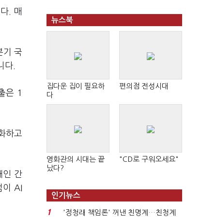
니다
.
매
뉴스북
분기 국
니다
.
집다운 집이 필요하
편의점 전성시대
매출은
1
다
체화하고
영화관의 시대는 끝
"CD로 구워오세요"
났다?
개인 간
점이
AI
인기뉴스
1
'정청래 책임론' 꺼낸 친명계…친청계