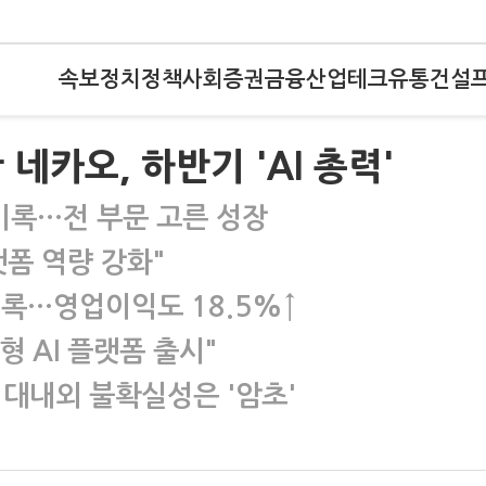
속보
정치
정책
사회
증권
금융
산업
테크
유통
건설
네카오, 하반기 'AI 총력'
기록…전 부문 고른 성장
랫폼 역량 강화"
기록…영업이익도 18.5%↑
 AI 플랫폼 출시"
 대내외 불확실성은 '암초'