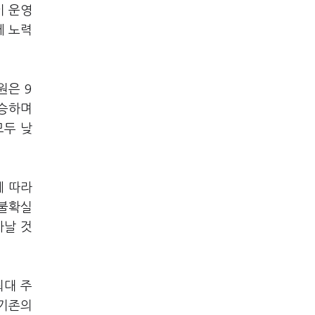
이 운영
께 노력
구원은
9
계승하며
모두 낮
에 따라
 불확실
타날 것
최대 주
기존의