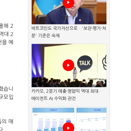
 올해
2
비트코인도 국가자산으로…'보관·평가·처
역대
2
분' 기준은 숙제
전을 예
혔습니
카카오, 2분기 매출·영업익 역대 최대…
 규모입
에이전트 AI 수익화 관건
폼의 매
다
.