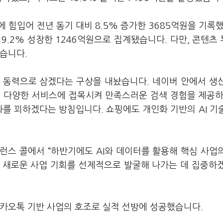
에 힘입어 전년 동기 대비
8.5%
증가한
3685
억원을 기록
19.2%
성장한
1246
억원으로 집계됐습니다
.
다만
,
콘텐츠 
냈습니다
.
장 동력으로 삼겠다는 구상을 내놨습니다
.
네이버 안에서 생
의 다양한 서비스에 접목시켜 만족스러운 검색 경험을 제공
화를 꾀하겠다는 방침입니다
.
쇼핑에도 개인화 기반의
AI
기
퍼런스 콜에서
“
하반기에도
AI
와 데이터를 활용해 핵심 사업
 새로운 사업 기회를 선제적으로 발굴해 나가는 데 집중하
카카오톡 기반 사업의 호조로 실적 선방에 성공했습니다
.