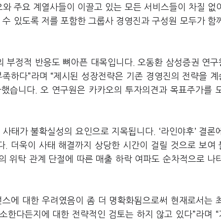
와 주요 계열사들이 이끌고 있는 모든 서비스들이 차질 없
 수 있도록 저를 포함한 그룹사 경영진과 구성원 모두가 함
의 부정적 반응도 뼈아픈 대목입니다
.
오동환 삼성증권 연
부족하다
”
라며
“
제시된 성장전략은 기존 경영진의 전략을 
가했습니다
.
오 연구원은 카카오의 투자의견과 목표주가를 
’
사태가 불확실성의 요인으로 지목됩니다
. ‘
라인야후
’
결론
다
.
더욱이 사태 해결까지 상당한 시간이 걸릴 것으로 보여
의 위탁 관계 단절에 따른 매출 하락 여파도 순차적으로 나
넌스에 대한 우려였음이 좀 더 명확화됨으로써 현재로서는 
소한다든지에 대한 전략적인 검토는 하지 않고 있다
”
라며
“