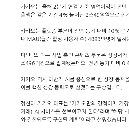
카카오는 올해
2
분기 연결 기준 영업이익이 전년
출액은 같은 기간
4%
늘어난
2
조
49
억원으로 집
카카오는 플랫폼 부문이 전년 동기 대비
10%
증
내
MAU(
월간 활성 사용자 수
) 4893
만명에 달하
다만
,
또 다른 사업 축인 콘텐츠 부문은 성장세
조
496
억원으로 집계됐는데요
.
전년 동기 대비
0
카카오 역시 하반기
AI
를 중심으로 한 성장 동력
이를 핵심 성장 동력으로 삼겠다는 구상입니다
.
정신아 카카오 대표는
“
카카오만의 강점이자 가장 
거래
) AI
서비스를 선보이고자 한다
”
라며
“
해당 
와 결합되도록 구현될 계획
”
이라고 설명했습니다
.