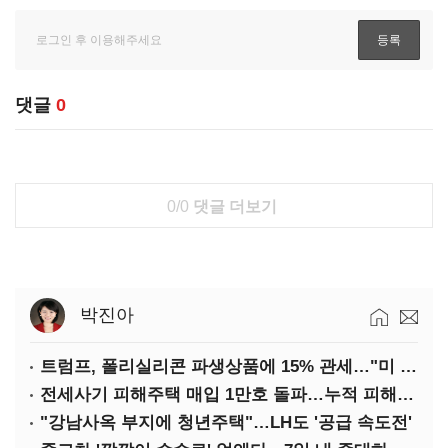
댓글
0
0/0
댓글 더보기
박진아
트럼프, 폴리실리콘 파생상품에 15% 관세…"미 산업 재건"
전세사기 피해주택 매입 1만호 돌파…누적 피해자 4만278명
"강남사옥 부지에 청년주택"…LH도 '공급 속도전'