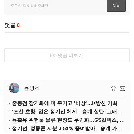
댓글
0
0/0
댓글 더보기
윤영혜
중동전 장기화에 미 무기고 ‘비상’…K방산 기회
‘조선 호황’ 업은 정기선 체제…승계 실탄 ‘고배당’ 주목
윤활유 위험물 물류 현장도 무인화…GS칼텍스, 디지털 전환 가속
정기선, 정몽준 지분 3.54％ 증여받아…승계 가속화