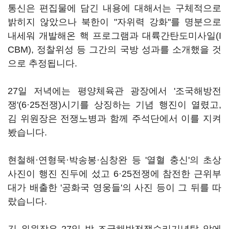
통신은 편집물에 담긴 내용에 대해서는 구체적으로
밝히지 않았으나 북한이 "자위력 강화"를 명분으로
내세워 개발해온 핵 프로그램과 대륙간탄도미사일(I
CBM), 정찰위성 등 그간의 국방 성과를 소개했을 것
으로 추정됩니다.
27일 저녁에는 평양체육관 광장에서 '조국해방전
쟁'(6·25전쟁)시기를 상징하는 기념 행진이 열렸고,
김 위원장은 전쟁노병과 함께 주석단에서 이를 지켜
봤습니다.
현철해·연형묵·박송봉·심창완 등 '열혈 충신'의 초상
사진이 행진 진두에 섰고 6·25전쟁에 참전한 근위부
대가 배출한 '공화국 영웅들'의 사진 등이 그 뒤를 따
랐습니다.