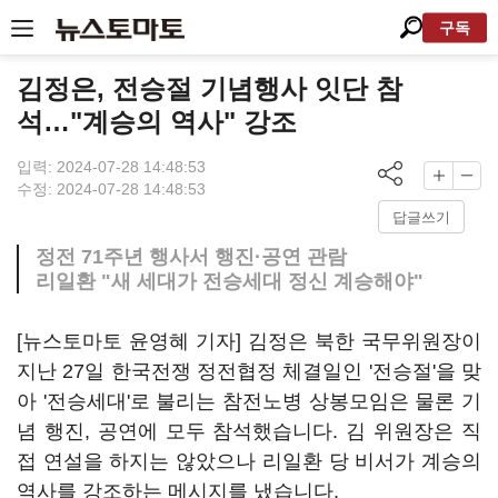
구독
김정은, 전승절 기념행사 잇단 참
석…"계승의 역사" 강조
입력: 2024-07-28 14:48:53
수정: 2024-07-28 14:48:53
답글쓰기
정전 71주년 행사서 행진·공연 관람
리일환 "새 세대가 전승세대 정신 계승해야"
[뉴스토마토 윤영혜 기자] 김정은 북한 국무위원장이
지난 27일 한국전쟁 정전협정 체결일인 '전승절'을 맞
아 '전승세대'로 불리는 참전노병 상봉모임은 물론 기
념 행진, 공연에 모두 참석했습니다. 김 위원장은 직
접 연설을 하지는 않았으나 리일환 당 비서가 계승의
역사를 강조하는 메시지를 냈습니다.