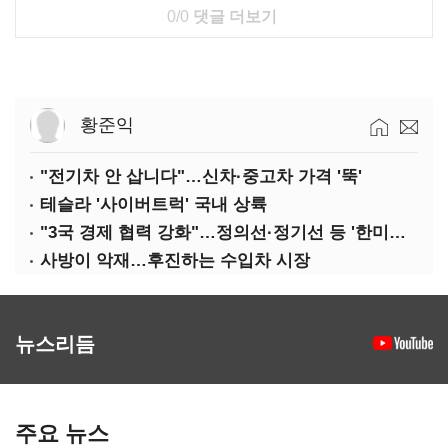
0/0
댓글 더보기
황준익
"전기차 안 삽니다"…신차·중고차 가격 '뚝'
테슬라 '사이버트럭' 국내 상륙
"3국 경제 협력 강화"…정의선·정기선 등 '한미일 경제대화' 참석
사방이 악재…후진하는 수입차 시장
뉴스리듬
주요 뉴스