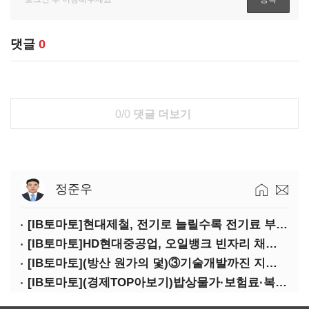
댓글
0
0/0
댓글 더보기
정준우
[IB토마토]현대제철, 전기로 늘릴수록 전기료 부담…저탄소 전환의 역설
[IB토마토]HD현대중공업, 오일뱅크 빈자리 채웠다…그룹 배당 핵심축 부상
[IB토마토](방산 원가의 덫)③기술개발까진 지원…수출은 각자도생
[IB토마토](경제TOP아보기)밥상물가·보험료·복구비…장마가 내미는 청구서