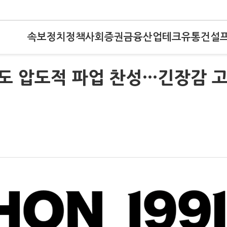
속보
정치
정책
사회
증권
금융
산업
테크
유통
건설
도 압도적 파업 찬성…긴장감 