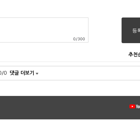
0
/
300
추천
0/0
댓글 더보기