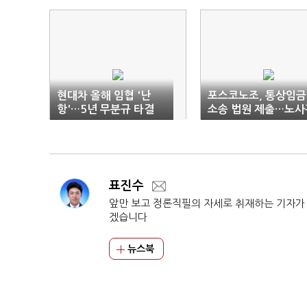
현대차 올해 임협 '난
포스코노조, 통상임금
항'…5년 무분규 타결
소송 법원 제출…노사
깨지나
계 '악화일로'
표진수
앞만 보고 정론직필의 자세로 취재하는 기자가
겠습니다
뉴스북