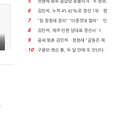
5
전쟁에 원유 공급망 흔들리자…K-정유,
에너지안보 핵심...
6
김민석, 누적 45.42%로 경선 1위…정
청래와 격차 0.86%p(...
7
"팀 정청래 정리" "이중잣대 말라"…민
주 최고위원 계파 다...
8
김민석, 제주·인천 당대표 경선서 '1
위'(1보)...
9
공세 멈춘 김민석…정청래 "갈등은 제
가 수습"
10
구광모-젠슨 황, 두 달 만에 또 만난다…
로봇·AI 등 논...
극