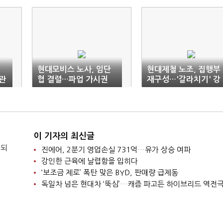
현대모비스 노사, 임단
현대제철 노조, 집행부
관
협 결렬…파업 가시권
재구성…'갈라치기' 강
력투쟁
이 기자의 최신글
 되
진에어, 2분기 영업손실 731억…유가 상승 여파
강인한 근육에 날렵함을 입히다
‘보조금 제로’ 폭탄 맞은 BYD, 판매량 급제동
독일차 넘은 현대차 ‘뚝심’…캐즘 파고든 하이브리드 역전