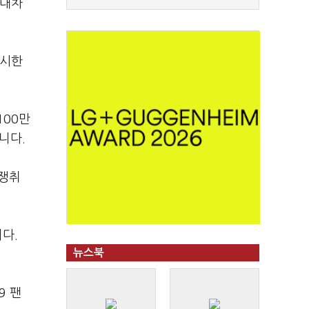
현대차
제시한
100만
니다.
 쟁취
다.
뉴스북
9 팬