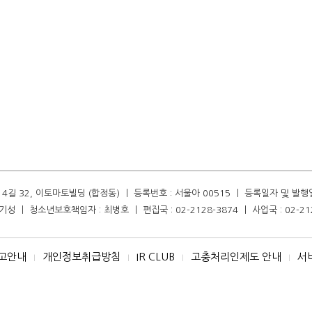
길 32, 이토마토빌딩 (합정동) ㅣ 등록번호 : 서울아 00515 ㅣ 등록일자 및 발행일자 :
성 ㅣ 청소년보호책임자 : 최병호 ㅣ 편집국 : 02-2128-3874 ㅣ 사업국 : 02-21
고안내
개인정보취급방침
IR CLUB
고충처리인제도 안내
서
I
I
I
I