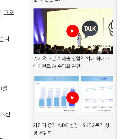
이 고조
혔습니
카카오, 2분기 매출·영업익 역대 최대…
에이전트 AI 수익화 관건
)를
 △신
가입자 증가·AIDC 성장…SKT 2분기 성
장 본궤도