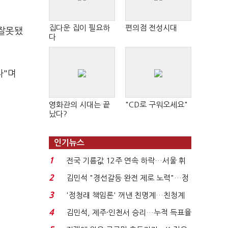
집다운 집이 필요하
편의점 전성시대
 잘못됐
다
다"며
영화관의 시대는 끝
"CD로 구워오세요"
났다?
인기뉴스
1
전국 기름값 12주 연속 하락…서울 휘
발윳값 1909원...
2
김민석 "경선갈등 완전 제로 노력"…정
청래 "반명 공세 사...
3
'정청래 책임론' 꺼낸 친명계…친청계
는 추가투표 때리기...
4
김민석, 제주·인천서 승리…누적 득표율
'1위 탈환'(종합)...