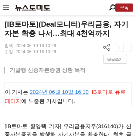
구독
[IB토마토](Deal모니터)우리금융, 자기
자본 확충 나서…최대 4천억까지
입력: 2024-06-10 16:10:29
수정: 2024-06-10 16:10:29
답글쓰기
기발행 신종자본증권 상환 목적
이 기사는
2024년 06월 10일 16:10
IB토마토
유료
페이지
에 노출된 기사입니다.
[IB토마토 황양택 기자]
우리금융지주(316140)
가 신
종자본증권을 발행해 자기자본을 확충한다. 최초 금