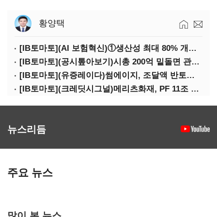
황양택
[IB토마토](AI 보험혁신)①생산성 최대 80% 개선…현실은 '실행 격차'
[IB토마토](공시톺아보기)시총 200억 밑돌면 관리종목…상폐 피하려면
[IB토마토](유증레이다)썸에이지, 조달액 반토막…시총 200억 못 넘으면 철회
[IB토마토](크레딧시그널)메리츠화재, PF 11조 노출…부동산 사업성 저하 우려
뉴스리듬
주요 뉴스
많이 본 뉴스