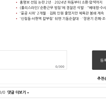
홍명보 선임 논란 2년…2024년 파동부터 소환·압색까지
'올공 시위' 2개월…집회 인원 줄었지만 체육관 봉쇄 계속
0
/
300
추천
0/0
댓글 더보기