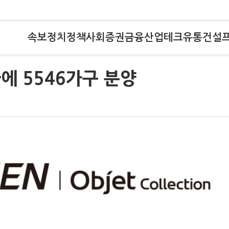
속보
정치
정책
사회
증권
금융
산업
테크
유통
건설
에 5546가구 분양