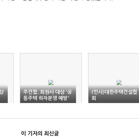
 상
주건협, 회원사 대상 '공
(인사)대한주택건설협
동주택 하자분쟁 예방'
회
교육 실시
이 기자의 최신글