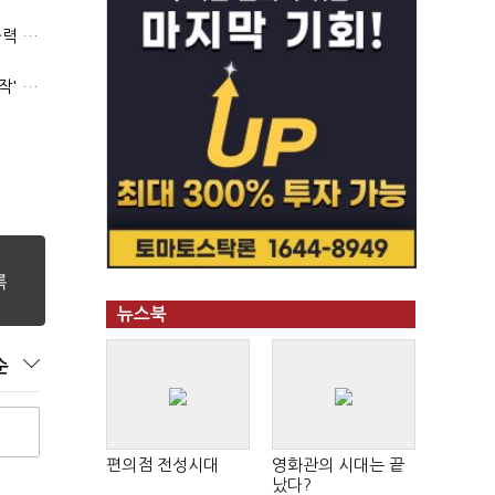
(폴리스라인)'순환근무 방침'에 경찰은 삭발…"베테랑·수사력 보강 먼저"
'신림동·서현역 칼부림' 뒤엔 기동순찰대…'장윤기 은폐·조작' 후엔 내부비리수사대
뉴스북
순
편의점 전성시대
영화관의 시대는 끝
났다?