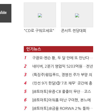
"CD로 구워오세요"
콘서트 전당대회
인기뉴스
1
구광모-젠슨 황, 두 달 만에 또 만난다…
로봇·AI 등 논...
2
네이버, 2분기 영업익 5203억원…전년
비 0.2% 감소...
3
(특징주)윙입푸드, 경영진 주가 부양 의
지에 상한가...
4
(민선 9기 한달)③'7조 채무' 곳간에 충
격…추미애, 20년...
5
[IB토마토]유증·CB 줄줄이 무산…코스
닥 벌점 급증에 ...
6
[IB토마토]아워홈 떠난 구미현, 본느에
340억 베팅…가...
7
[IB토마토]JB금융 RORWA 2% 돌파…