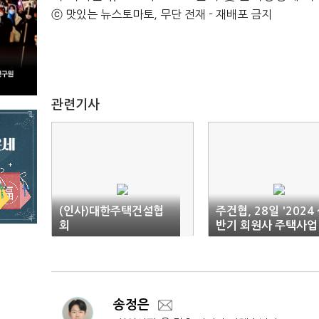
ⓒ 맛있는 뉴스토마토, 무단 전재 - 재배포 금지
관련기사
(인사)대한주택건설협
주건협, 28일 '2024
회
반기 회원사 주택사업
실무교육' 실시
송정은