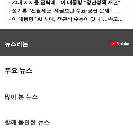
20대 지지율 급락에…이 대통령 "청년정책 재편"
성기홍 "전월세난, 세금보단 수요·공급 문제"…닥공 시사
이 대통령 "AI 시대, 객관식 수능이 맞나"…속도전 '경계'
뉴스리듬
주요 뉴스
많이 본 뉴스
함께 볼만한 뉴스