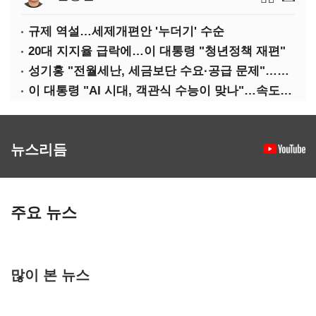
규제 역설…세제개편안 '누더기' 수순
20대 지지율 급락에…이 대통령 "청년정책 재편"
성기홍 "전월세난, 세금보단 수요·공급 문제"…닥공 시사
이 대통령 "AI 시대, 객관식 수능이 맞나"…속도전 '경계'
뉴스리듬
주요 뉴스
많이 본 뉴스