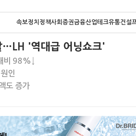
속보
정치
정책
사회
증권
금융
산업
테크
유통
건설
…LH '역대급 어닝쇼크'
비 98%↓
 원인
액도 증가