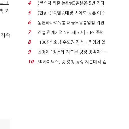
원 간 성과급 불...
따르고
4
(코스닥 퇴출 논란)②일본은 5년 기다
려주는데 우리는 ...
액 기
5
(현장+)'폭염중대경보'에도 농촌 이주
노동자는 강행군…'야...
6
농협하나로유통 대규모유통업법 위반
적발…공정위, 과...
7
건설 한계기업 5년 새 3배↑…PF·주택
 지속
침체에 재무 ...
8
'100만' 호남·수도권 경선…운명의 일
주일
9
친명계 "정청래 지도부 당정 엇박자"…
친청계 "신천지 오...
10
SK하이닉스, 중 충칭 공장 지분매각 검
토?…“확정된 바...