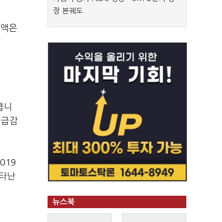
장 본궤도
출액은
큽니
 급감
019
나타난
뉴스북