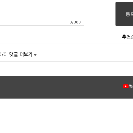
0
/
300
추천
0/0
댓글 더보기