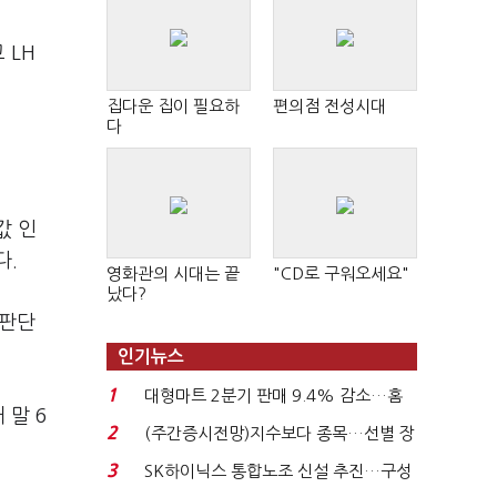
 LH
집다운 집이 필요하
편의점 전성시대
다
값 인
다.
영화관의 시대는 끝
"CD로 구워오세요"
났다?
 판단
인기뉴스
1
대형마트 2분기 판매 9.4% 감소…홈
 말 6
플러스 사태 여파...
2
(주간증시전망)지수보다 종목…선별 장
세 이어진다...
3
SK하이닉스 통합노조 신설 추진…구성