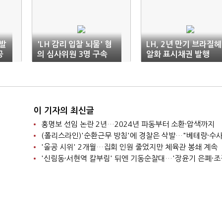
형발
'LH 감리 입찰 뇌물' 혐
LH, 2년 만기 브라질헤
공
의 심사위원 3명 구속
알화 표시채권 발행
이 기자의 최신글
홍명보 선임 논란 2년…2024년 파동부터 소환·압색까지
'올공 시위' 2개월…집회 인원 줄었지만 체육관 봉쇄 계속