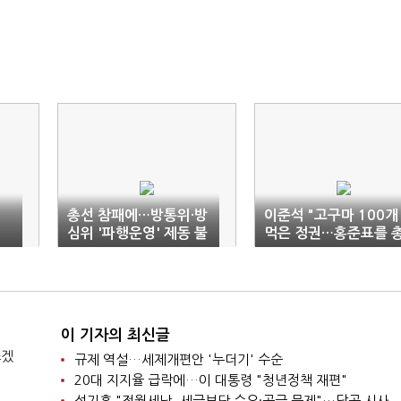
총선 참패에…방통위·방
이준석 "고구마 100개
심위 '파행운영' 제동 불
먹은 정권…홍준표를 
가피
리로"
이 기자의 최신글
쓰겠
규제 역설…세제개편안 '누더기' 수순
20대 지지율 급락에…이 대통령 "청년정책 재편"
성기홍 "전월세난, 세금보단 수요·공급 문제"…닥공 시사