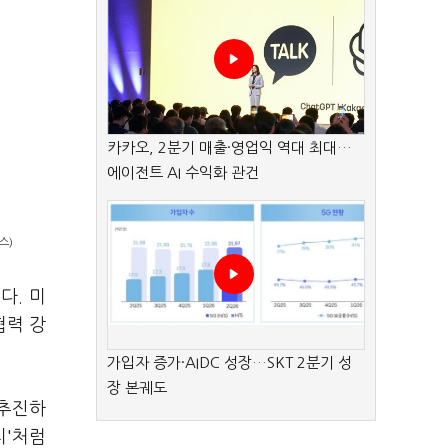
카카오, 2분기 매출·영업익 역대 최대…
에이전트 AI 수익화 관건
스)
다. 미
협력 강
가입자 증가·AIDC 성장…SKT 2분기 성
장 본궤도
 추진하
치'처럼