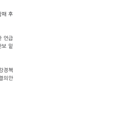
참패 후
.
한 언급
안보 밑
 강경책
 결의안