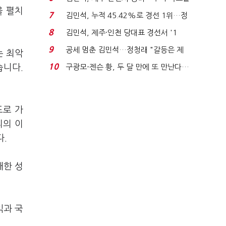
을 펼치
'1위 탈환'(종합)...
7
김민석, 누적 45.42%로 경선 1위…정
청래와 격차 0.86%p(...
8
김민석, 제주·인천 당대표 경선서 '1
위'(1보)...
9
공세 멈춘 김민석…정청래 "갈등은 제
는 최악
가 수습"
10
습니다.
구광모-젠슨 황, 두 달 만에 또 만난다…
로봇·AI 등 논...
도로 가
리의 이
.
대한 성
익과 국