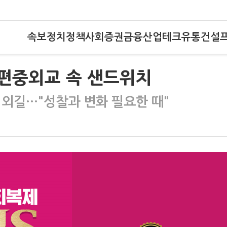
속보
정치
정책
사회
증권
금융
산업
테크
유통
건설
…편중외교 속 샌드위치
 외길…"성찰과 변화 필요한 때"