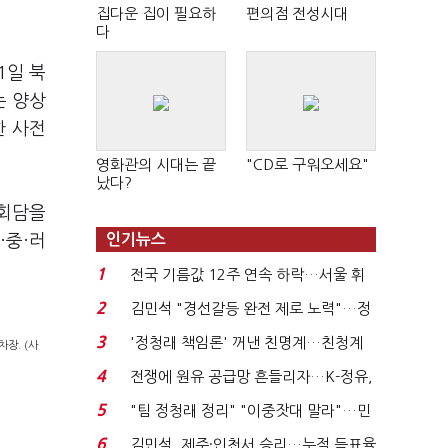
집다운 집이 필요하
편의점 전성시대
다
1일 북
는 양상
한 사전
영화관의 시대는 끝
"CD로 구워오세요"
났다?
상회담을
·중·러
인기뉴스
1
전국 기름값 12주 연속 하락…서울 휘
발윳값 1909원...
2
김민석 "경선갈등 완전 제로 노력"…정
청래 "반명 공세 사...
3
'정청래 책임론' 꺼낸 친명계…친청계
장. (사
는 추가투표 때리기...
4
전쟁에 원유 공급망 흔들리자…K-정유,
에너지안보 핵심...
5
"팀 정청래 정리" "이중잣대 말라"…민
주 최고위원 계파 다...
6
김민석, 제주·인천서 승리…누적 득표율