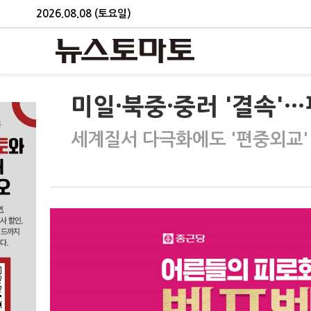
2026.08.08 (토요일)
미일·북중·중러 '결속'
세계질서 다극화에도 '편중외교'