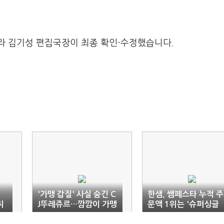
라 김기성 편집국장이 최종 확인·수정했습니다.
'가맹 갑질' 사실 숨긴 C
한샘, 쌤페스타 누적 주
씨
J뚜레쥬르…깜깜이 가맹
문액 1위는 '슈퍼싱글
정보 '덜미'
침대'