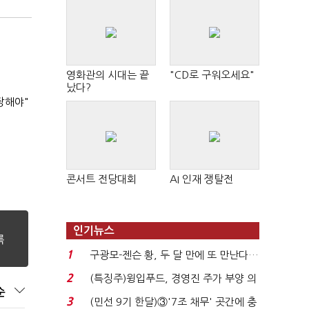
영화관의 시대는 끝
"CD로 구워오세요"
났다?
장해야"
콘서트 전당대회
AI 인재 쟁탈전
인기뉴스
1
구광모-젠슨 황, 두 달 만에 또 만난다…
로봇·AI 등 논...
2
(특징주)윙입푸드, 경영진 주가 부양 의
순
지에 상한가...
3
(민선 9기 한달)③'7조 채무' 곳간에 충