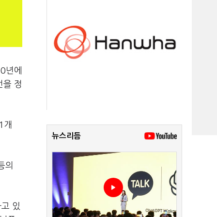
10년에
번을 정
1개
뉴스리듬
 등의
하고 있