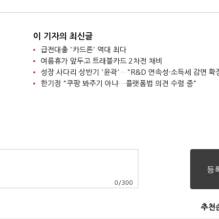
이 기자의 최신글
급전대출 '카드론' 역대 최다
여름휴가 앞두고 트래블카드 2차전 채비
성장 사다리 상반기 '윤곽'…"R&D 연속성·소득세 감면 확
한기정 "쿠팡 봐주기 아냐…플랫폼법 의견 수렴 중"
0
/
300
추천