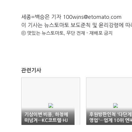
세종=백승은 기자 100wins@etomato.com
이 기사는 뉴스토마토 보도준칙 및 윤리강령에 따
ⓒ 맛있는 뉴스토마토, 무단 전재 - 재배포 금지
관련기사
기상이변 비용, 하청에
후원방판인척 '다단계
떠넘겨…KC코트렐·HJ
영업'…업계 10위 엔
중공업 '제재'
플랫폼 ‘덜미’