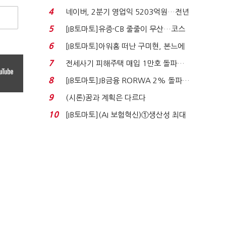
격…추미애, 20년...
4
네이버, 2분기 영업익 5203억원…전년
비 0.2% 감소...
5
[IB토마토]유증·CB 줄줄이 무산…코스
닥 벌점 급증에 ...
6
[IB토마토]아워홈 떠난 구미현, 본느에
340억 베팅…가...
7
전세사기 피해주택 매입 1만호 돌파…
누적 피해자 4만2...
8
[IB토마토]JB금융 RORWA 2% 돌파…
실적 견인은 은행 ...
9
(시론)꿈과 계획은 다르다
10
[IB토마토](AI 보험혁신)①생산성 최대
80% 개선…현실...