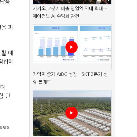
 납품
카카오, 2분기 매출·영업익 역대 최대…
에이전트 AI 수익화 관건
쟁을 피
낙찰 예
 담합에
가입자 증가·AIDC 성장…SKT 2분기 성
장 본궤도
"며
합 관
일 밝혔