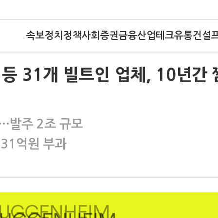
속보
정치
정책
사회
증권
금융
산업
테크
유통
건설
 31개 빌트인 업체, 10년간 
합…발주 2조 규모
931억원 부과