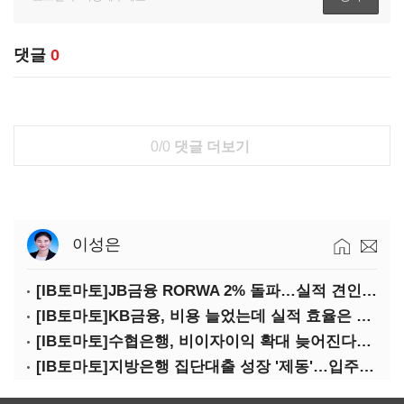
댓글
0
0/0
댓글 더보기
이성은
[IB토마토]JB금융 RORWA 2% 돌파…실적 견인은 은행 아닌 캐피탈
[IB토마토]KB금융, 비용 늘었는데 실적 효율은 개선…증권 호황 효과
[IB토마토]수협은행, 비이자이익 확대 늦어진다…공모운용사 인가 연말로
[IB토마토]지방은행 집단대출 성장 '제동'…입주절벽에 반사이익도 희박