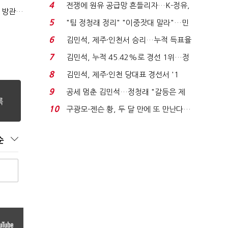
는 추가투표 때리기...
4
전쟁에 원유 공급망 흔들리자…K-정유,
(단독)한공회, 'CB 뻥튀기' 논란 평가모형 한계 인정…당국 방관 속 장부 왜곡 수두룩
에너지안보 핵심...
5
"팀 정청래 정리" "이중잣대 말라"…민
주 최고위원 계파 다...
6
김민석, 제주·인천서 승리…누적 득표율
'1위 탈환'(종합)...
7
김민석, 누적 45.42%로 경선 1위…정
청래와 격차 0.86%p(...
8
김민석, 제주·인천 당대표 경선서 '1
위'(1보)...
9
공세 멈춘 김민석…정청래 "갈등은 제
가 수습"
10
구광모-젠슨 황, 두 달 만에 또 만난다…
로봇·AI 등 논...
순