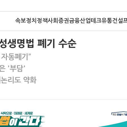
속보
정치
정책
사회
증권
금융
산업
테크
유통
건설
성생명법 폐기 수순
 자동폐기”
 '부담'
대논리도 약화