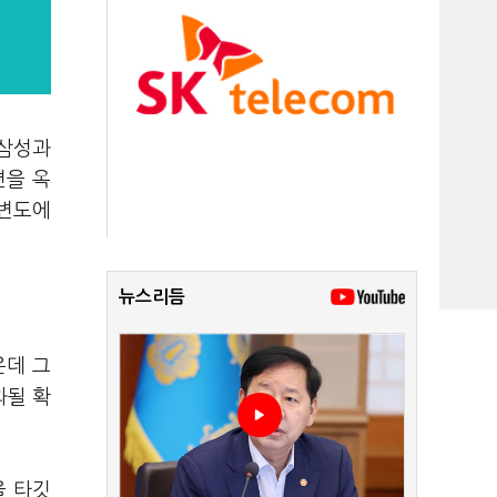
 삼성과
편을 옥
일변도에
뉴스리듬
은데 그
과될 확
을 타깃