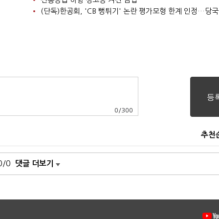
0
/
300
추천
0/0
댓글 더보기