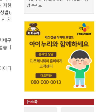
권 제한
장 본궤도
상법),
 시 재
 지배구
 붙습니
코리아디
뉴스북