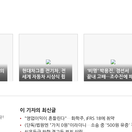
자의
현대차그룹 전기차, 전
'비명' 박용진, 경선서
세계 자동차 시상식 휩
끝내 고배…조수진에 
쓸어
배
이 기자의 최신글
다!
"영업이익이 흔들린다"…화학주, IFRS 18에 취약
신용등급 하향 경고등 켜진 삼립