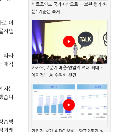
비트코인도 국가자산으로…'보관·평가·처
분' 기준은 숙제
가로 이
 골자입
. 따라
자 매각
카카오, 2분기 매출·영업익 역대 최대…
에이전트 AI 수익화 관건
관계자는
말했습니
 상습범
공정거래
가입자 증가·AIDC 성장…SKT 2분기 성