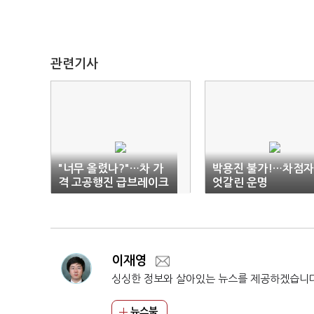
관련기사
"너무 올렸나?"…차 가
박용진 불가!…차점
격 고공행진 급브레이크
엇갈린 운명
이재영
싱싱한 정보와 살아있는 뉴스를 제공하겠습니
뉴스북