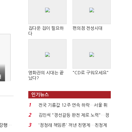
집다운 집이 필요하
편의점 전성시대
다
영화관의 시대는 끝
"CD로 구워오세요"
패
났다?
인기뉴스
1
전국 기름값 12주 연속 하락…서울 휘
발윳값 1909원...
2
김민석 "경선갈등 완전 제로 노력"…정
청래 "반명 공세 사...
3
(단독)법원엔 "가치 0원"이라더니…소송 중 '500원 유증' 강행한 라인게임즈
'정청래 책임론' 꺼낸 친명계…친청계