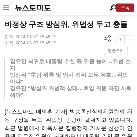
구독
비정상 구조 방심위, 위법성 두고 충돌
입력: 2024-03-07 15:45:19
수정: 2024-03-07 15:45:19
답글쓰기
김유진 복귀로 대통령 추천 몫 위원 늘어…위법 소
지
방심위 "후임 위촉 및 임시 지위 모두 유효…위법
아냐"
김유진 "방심위 위법적 상태…후임 위원 자진 사퇴
해야"
[뉴스토마토 배덕훈 기자] 방송통신심의위원회의 위
원 구성을 두고
‘
위법성
’
공방이 펼쳐지고 있습니다
.
최근 법원에서 해촉처분 집행정지 가처분 신청이 인
용돼 김유진 위원이 복귀하면서 대통령 추천 몫 위원