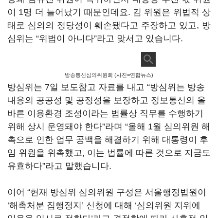
이
1
명 더 늘어났기 때문인데요
.
김 위원은 위법적 상
태로 심의의 정당성이 훼손됐다고 주장하고 있고
,
방
심위는
“
위법이 아니다
”
라고 맞서고 있습니다
.
방송통신심의위원회 (사진=연합뉴스)
방심위는
7
일 보도참고 자료를 내고
“
방심위는 방송
내용의 공공성 및 공정성을 보장하고 정보통신의 올
바른 이용환경 조성이라는 법률상 직무를 수행하기
위해 상시 운영돼야 한다
”
라며
“
올해
1
월 심의위원 해
촉으로 인한 업무 공백을 해결하기 위해 대통령이 후
임 위원을 위촉했고
,
이는 법률에 따른 것으로 지금도
유효하다
”
라고 말했습니다
.
이어
“
현재 방심위 심의위원 구성은 서울행정법원이
‘
해촉처분 집행정지
’
신청에 대해
‘
심의위원 지위에