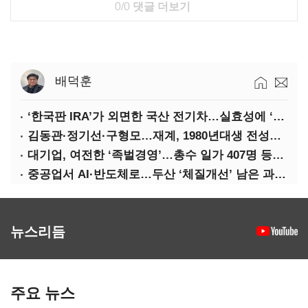
0/0
댓글 더보기
배덕훈
‘한국판 IRA’가 외면한 국산 전기차…실효성에 ‘의문’
김동관·정기선·구형모…재계, 1980년대생 전성시대
대기업, 여전한 ‘족벌경영’…총수 일가 407명 등기임원
중공업서 AI·반도체로…두산 ‘체질개선’ 남은 과제는
뉴스리듬
주요 뉴스