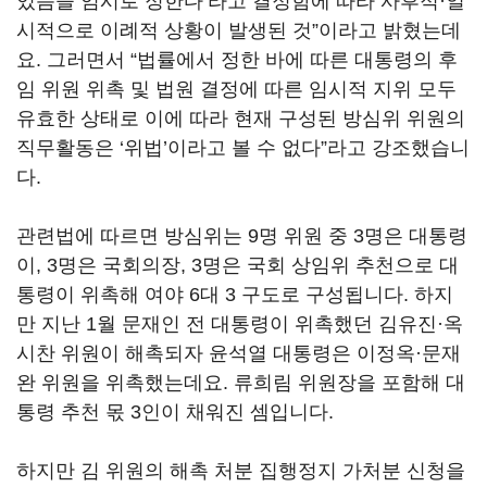
있음을 임시로 정한다
’
라고 결정함에 따라 사후적·일
시적으로 이례적 상황이 발생된 것
”
이라고 밝혔는데
요
.
그러면서
“
법률에서 정한 바에 따른 대통령의 후
임 위원 위촉 및 법원 결정에 따른 임시적 지위 모두
유효한 상태로 이에 따라 현재 구성된 방심위 위원의
직무활동은
‘
위법
’
이라고 볼 수 없다
”
라고 강조했습니
다
.
관련법에 따르면 방심위는
9
명 위원 중
3
명은 대통령
이
, 3
명은 국회의장
, 3
명은 국회 상임위 추천으로 대
통령이 위촉해 여야
6
대
3
구도로 구성됩니다
.
하지
만 지난
1
월 문재인 전 대통령이 위촉했던 김유진·옥
시찬 위원이 해촉되자 윤석열 대통령은 이정옥·문재
완 위원을 위촉했는데요
.
류희림 위원장을 포함해 대
통령 추천 몫
3
인이 채워진 셈입니다
.
하지만 김 위원의 해촉 처분 집행정지 가처분 신청을