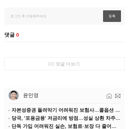
댓글
0
0/0
댓글 더보기
윤민영
자본성증권 돌려막기 어려워진 보험사…콜옵션 부담 급증
당국, '포용금융' 저금리에 방점…성실 상환 차주는 '역차별'
단독 가입 어려워진 실손, 보험료·보장 다 줄어든 5세대는?