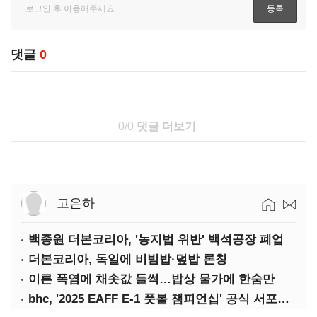
댓글
0
0/0
댓글 더보기
고은하
백종원 더본코리아, '농지법 위반' 백석공장 폐업
더본코리아, 독일에 비빔밥·덮밥 론칭
이른 폭염에 채솟값 들썩…밥상 물가에 한숨만
bhc, '2025 EAFF E-1 풋볼 챔피언십' 공식 서포터 참여