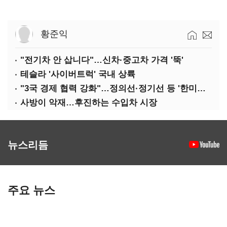
황준익
"전기차 안 삽니다"…신차·중고차 가격 '뚝'
테슬라 '사이버트럭' 국내 상륙
"3국 경제 협력 강화"…정의선·정기선 등 '한미일 경제대화' 참석
사방이 악재…후진하는 수입차 시장
뉴스리듬
주요 뉴스