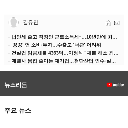
김유진
법인세 줄고 직장인 근로소득세↑…10년만에 최대치
'꽁꽁' 언 소비·투자…수출도 '낙관' 어려워
건설업 임금체불 4363억…이정식 "체불 해소 최우선"
계열사 몸집 줄이는 대기업…첨단산업 인수·설립에 '분주'
뉴스리듬
주요 뉴스