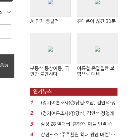
순
AI 인재 쟁탈전
휴대폰이 끊긴 30분
부동산 동상이몽, 국
여름철 온열질환 보
민만 불안하다
험으로 대비
인기뉴스
1
(정기여론조사)②당심·호남, 김민석-정
청래 '초접전'...
2
(정기여론조사)①당심, 김민석·정청래
'초접전'…대통령 ...
3
삼성 Z8 역대급 ‘흥행’에 애플 반격 주
목…9월 ‘폴...
4
삼전닉스 “주주환원 확대 방안 마련”…