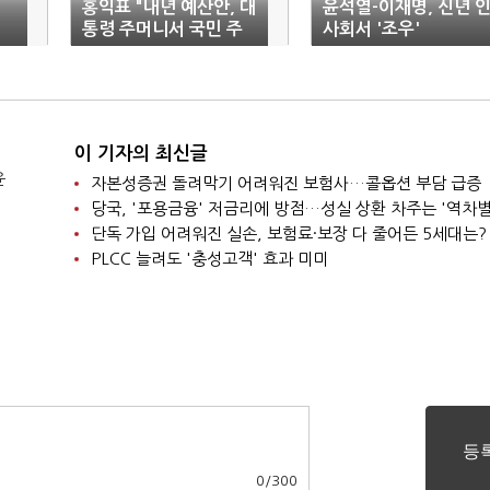
홍익표 "내년 예산안, 대
윤석열-이재명, 신년 
통령 주머니서 국민 주
사회서 '조우'
머니로"
이 기자의 최신글
윤
자본성증권 돌려막기 어려워진 보험사…콜옵션 부담 급증
당국, '포용금융' 저금리에 방점…성실 상환 차주는 '역차별
단독 가입 어려워진 실손, 보험료·보장 다 줄어든 5세대는?
PLCC 늘려도 '충성고객' 효과 미미
0
/
300