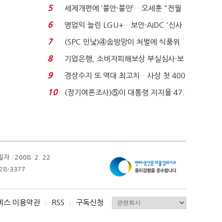
로이터에 성명...
5
세제개편에 ‘불안·불만’…오세훈 "전월
세 구하기 더 ...
6
영업익 늘린 LGU+…보안·AIDC '신사
업 드라이브'...
7
(SPC 민낯)④솜방망이 처벌에 식품위
생법 위반 반복...
8
기업은행, 소비자피해보상 부실심사·보
이스피싱 공시 ...
9
경상수지 또 역대 최고치…사상 첫 400
억달러에 '3% 성...
10
(정기여론조사)⑤이 대통령 지지율 47.
7%…일주일 만에 ...
 2008. 2. 22
28-3377
비스 이용약관
RSS
구독신청
I
I