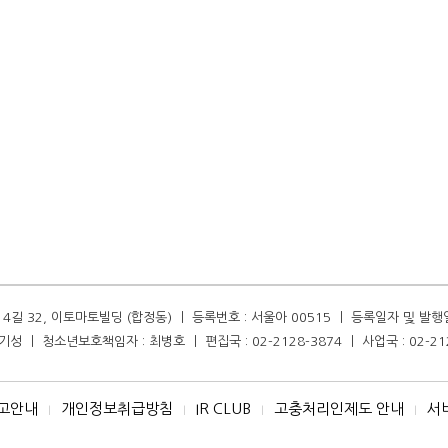
길 32, 이토마토빌딩 (합정동) ㅣ 등록번호 : 서울아 00515 ㅣ 등록일자 및 발행일자 :
성 ㅣ 청소년보호책임자 : 최병호 ㅣ 편집국 : 02-2128-3874 ㅣ 사업국 : 02-21
고안내
개인정보취급방침
IR CLUB
고충처리인제도 안내
서
I
I
I
I