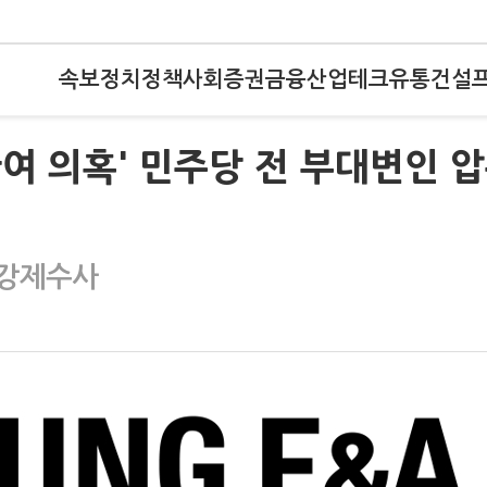
속보
정치
정책
사회
증권
금융
산업
테크
유통
건설
관여 의혹' 민주당 전 부대변인 
 강제수사