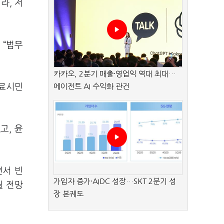
라, 저
 “법무
카카오, 2분기 매출·영업익 역대 최대…
동료시민
에이전트 AI 수익화 관건
고, 윤
면서 빈
가입자 증가·AIDC 성장…SKT 2분기 성
될 전망
장 본궤도