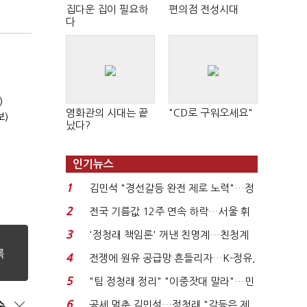
집다운 집이 필요하
편의점 전성시대
다
)
영화관의 시대는 끝
"CD로 구워오세요"
보)
났다?
인기뉴스
1
김민석 "경선갈등 완전 제로 노력"…정
청래 "반명 공세 사...
2
전국 기름값 12주 연속 하락…서울 휘
발윳값 1909원...
3
'정청래 책임론' 꺼낸 친명계…친청계
는 추가투표 때리기...
4
전쟁에 원유 공급망 흔들리자…K-정유,
에너지안보 핵심...
5
"팀 정청래 정리" "이중잣대 말라"…민
주 최고위원 계파 다...
6
공세 멈춘 김민석…정청래 "갈등은 제
순