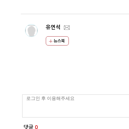
민들 '불만' 고조
유연석
뉴스북
댓글
0