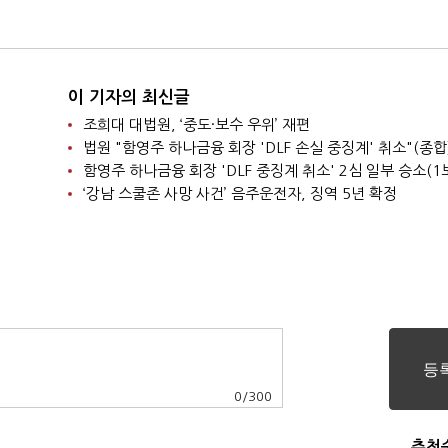
"면책 특권"
쟁력 위해 경영부담 최
소화해야"
이 기자의 최신글
조희대 대법원, ‘중도·보수 우위’ 재편
법원 "함영주 하나금융 회장 'DLF 손실 중징계' 취소"(종합
함영주 하나금융 회장 'DLF 중징계 취소' 2심 일부 승소(1
‘강남 스쿨존 사망 사건’ 음주운전자, 징역 5년 확정
0
/
300
추천