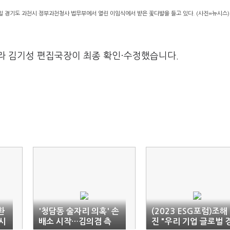
 경기도 과천시 정부과천청사 법무부에서 열린 이임식에서 받은 꽃다발을 들고 있다. (사진=뉴시스)
라 김기성 편집국장이 최종 확인·수정했습니다.
환
'청담동 술자리 의혹' 손
(2023 ESG포럼)조해
시
배소 시작…김의겸 측
진 "우리 기업 글로벌 