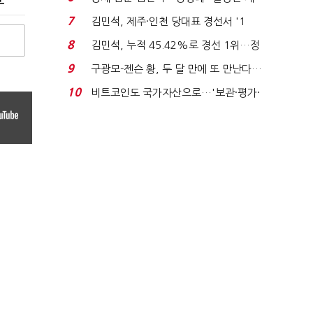
가 수습"
7
김민석, 제주·인천 당대표 경선서 '1
위'(1보)...
8
김민석, 누적 45.42%로 경선 1위…정
청래와 격차 0.86%p(...
9
구광모-젠슨 황, 두 달 만에 또 만난다…
로봇·AI 등 논...
10
비트코인도 국가자산으로…'보관·평가·
처분' 기준은 ...