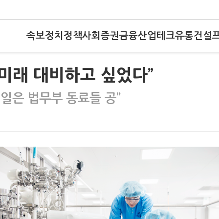
속보
정치
정책
사회
증권
금융
산업
테크
유통
건설
 미래 대비하고 싶었다”
 일은 법무부 동료들 공”