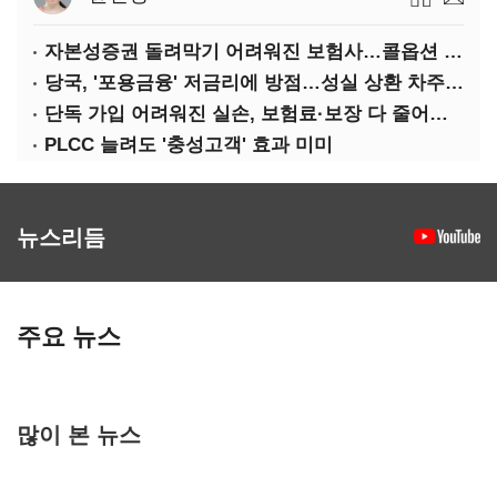
자본성증권 돌려막기 어려워진 보험사…콜옵션 부담 급증
당국, '포용금융' 저금리에 방점…성실 상환 차주는 '역차별'
단독 가입 어려워진 실손, 보험료·보장 다 줄어든 5세대는?
PLCC 늘려도 '충성고객' 효과 미미
뉴스리듬
주요 뉴스
많이 본 뉴스