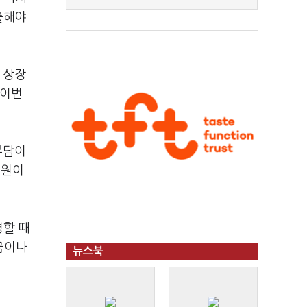
출해야
 상장
 이번
부담이
억원이
병할 때
금이나
뉴스북