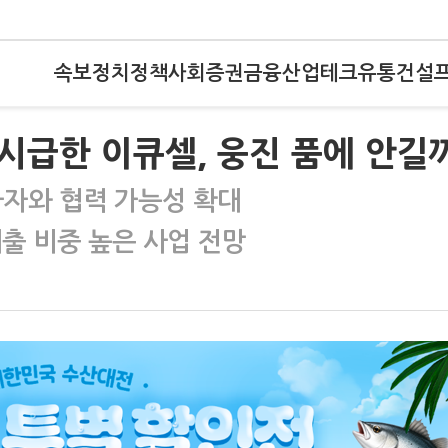
속보
정치
정책
사회
증권
금융
산업
테크
유통
건설
 시급한 이큐셀, 웅진 품에 안길
자와 협력 가능성 확대
출 비중 높은 사업 전망