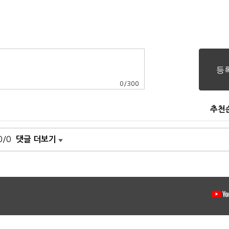
0
/
300
추천
0/0
댓글 더보기