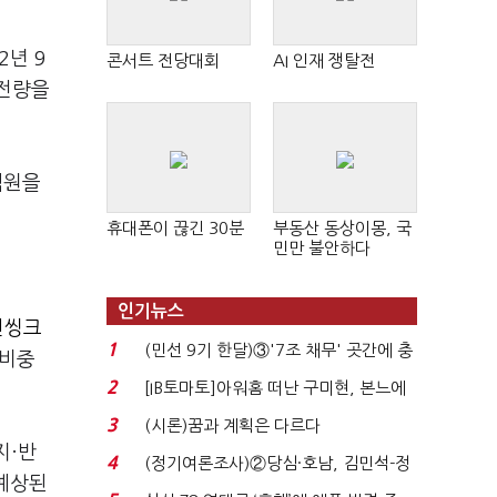
2년 9
콘서트 전당대회
AI 인재 쟁탈전
분전량을
억원을
휴대폰이 끊긴 30분
부동산 동상이몽, 국
민만 불안하다
인기뉴스
진씽크
1
(민선 9기 한달)③'7조 채무' 곳간에 충
 비중
격…추미애, 20년...
2
[IB토마토]아워홈 떠난 구미현, 본느에
340억 베팅…가...
3
(시론)꿈과 계획은 다르다
지·반
4
(정기여론조사)②당심·호남, 김민석-정
 예상된
청래 '초접전'...