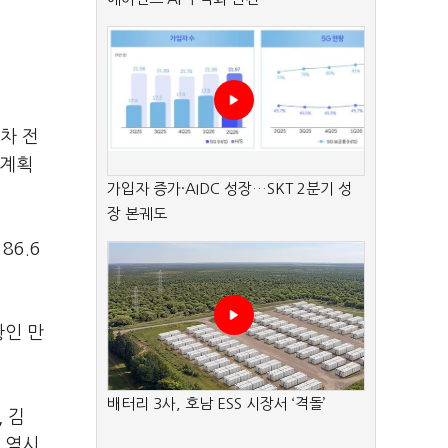
차 전
 계획
가입자 증가·AIDC 성장…SKT 2분기 성
장 본궤도
86.6
황인 만
배터리 3사, 호남 ESS 시장서 ‘격돌’
 김
 역시