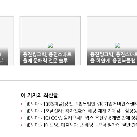
M
웅진씽크빅, 웅진스마트
웅진씽크빅, 웅진스마
부
올에 문해력 전문 솔루
올 회원에 '웅진북클럽
션 출시
라이브러리' 무료 오픈
이 기자의 최신글
[IB토마토]CJ CGV, 올리브네트웍스 우선주 6개월 만에 
[IB토마토]예림당, 매출보다 큰 배당…오너 일가에 절반 간