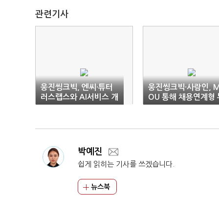
관련기사
웅진씽크빅, 엔씨·튜터
웅진씽크빅·사람인, 
러스랩스와 AI서비스 개
OU 통해 채용연계형 
발 협력
트캠프 공동 실시
박예진
쉽게 읽히는 기사를 쓰겠습니다.
뉴스북