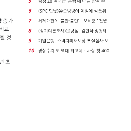
5
삼성 Z8 역대급 ‘흥행’에 애플 반격 주
목…9월 ‘폴...
6
(SPC 민낯)④솜방망이 처벌에 식품위
생법 위반 반복...
량 증가
7
세제개편에 ‘불안·불만’…오세훈 "전월
세 구하기 더 ...
 비교
8
(정기여론조사)①당심, 김민석·정청래
될 것
'초접전'…대통령 ...
9
기업은행, 소비자피해보상 부실심사·보
이스피싱 공시 ...
10
경상수지 또 역대 최고치…사상 첫 400
억달러에 '3% 성...
년 초