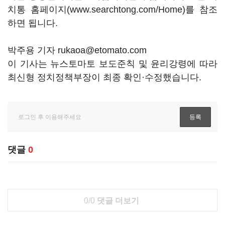
치통 홈페이지(www.searchtong.com/Home)를 참조
하면 됩니다.
박주용 기자 rukaoa@etomato.com
이 기사는 뉴스토마토 보도준칙 및 윤리강령에 따라
최신형 정치정책부장이 최종 확인·수정했습니다.
댓글
0
0/0
댓글 더보기