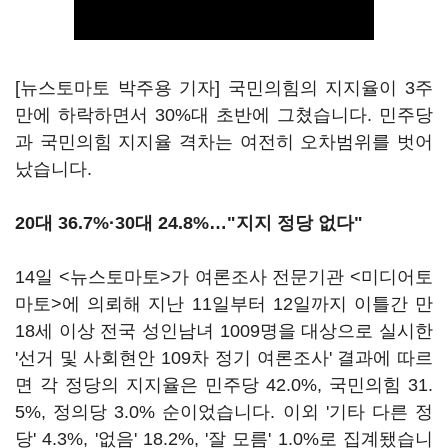
[뉴스토마토 박주용 기자] 국민의힘의 지지율이 3주
만에 하락하면서 30%대 초반에 그쳤습니다. 민주당
과 국민의힘 지지율 격차는 여전히 오차범위를 벗어
났습니다.
20대 36.7%·30대 24.8%
…
"지지 정당 없다"
14일 <뉴스토마토>가 여론조사 전문기관 <미디어토
마토>에 의뢰해 지난 11일부터 12일까지 이틀간 만
18세 이상 전국 성인남녀 1009명을 대상으로 실시한
'선거 및 사회현안 109차 정기 여론조사' 결과에 따르
면 각 정당의 지지율은 민주당 42.0%, 국민의힘 31.
5%, 정의당 3.0% 순이었습니다. 이외 '기타 다른 정
당' 4.3%, '없음' 18.2%, '잘 모름' 1.0%로 집계됐습니