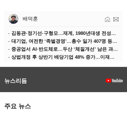
배덕훈
김동관·정기선·구형모…재계, 1980년대생 전성시대
대기업, 여전한 ‘족벌경영’…총수 일가 407명 등기임원
중공업서 AI·반도체로…두산 ‘체질개선’ 남은 과제는
상법개정 후 상반기 배당기업 48% 증가…이재용 배당액 728억 1위
뉴스리듬
주요 뉴스