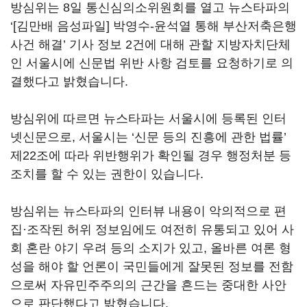
방심위는
8
일 통신심의소위원회를 열고 뉴스타파의
‘[
김만배 음성파일
]
박영수
-
윤석열 통해 부산저축은행
사건 해결
’
기사 정보
2
건에 대해 관할 지방자치단체
인 서울시에 신문법 위반 사항 검토를 요청하기로 의
결했다고 밝혔습니다
.
방심위에 따르면 뉴스타파는 서울시에 등록된 인터
넷신문으로
,
서울시는
‘
신문 등의 진흥에 관한 법률
’
제
22
조에 따라 위반행위가 확인될 경우 행정처분 등
조치를 할 수 있는 권한이 있습니다
.
방심위는 뉴스타파의 인터뷰 내용이 악의적으로 편
집·조작된 허위 정보임에도 여전히 유통되고 있어 사
회 혼란 야기 우려 등의 소지가 있고
,
올바른 여론 형
성을 해야 할 언론이 국민들에게 잘못된 정보를 전함
으로써 자유민주주의의 근간을 흔드는 중대한 사안
으로 판단했다고 밝혔습니다
.