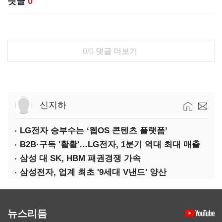
댓글
0
0/0
댓글 더보기
신지하
LG전자 승부수는 ‘웹OS 콘텐츠 플랫폼’
B2B·구독 '활활'…LG전자, 1분기 역대 최대 매출
삼성 대 SK, HBM 패권경쟁 가속
삼성전자, 업계 최초 '9세대 V낸드' 양산
뉴스리듬