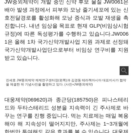
JW중외제약이 개발 중인 신약 후보 물질 JW0061은
배아 발생 과정에서 피부와 모낭 줄기세포에 있는 신
호전달경로를 활성화해 모낭 증식과 모발 재생을 촉
진합니다. 내년 임상을 목표로 현재 GLP(비임상시험
규정)에 따른 독성평가를 수행하고 있습니다.JW006
1은 올해 1차 국가신약개발사업 지원 과제로 선정돼
국가신약개발사업단으로부터 비임상 연구비를 지원
받고 있습니다.
진세호 JW중외제약 제제연구센터장(왼쪽)과 김경동 테라젝아시아 대표이사가 협약
을 체결한 뒤 기념사진을 촬영하고 있다. (사진=JW중외제약)
대웅제약(069620)
과
종근당(185750)
은 피나스테리
드와 두타스테리드 성분을 지속력이 긴 주사제로 바
꾸는 연구를 진행 중입니다. 먹는 치료제는 매일 복용
해야 해 지속성이 떨어지지만, 주사제는 1~3개월에
한번만 투여해도 같은 효과를 볼 수 있습니다. 대웅제