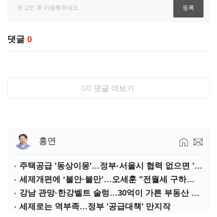
댓글
0
0/0
댓글 더보기
홍연
주택공급 '동상이몽'…정부·서울시 협력 없으면 '공수표'
세제개편에 ‘불안·불만’…오세훈 "전월세 구하기 더 힘들어질 것"
강남 관망·한강벨트 술렁…30억이 가른 부동산 민심
세제로는 역부족…정부 '공급대책' 만지작