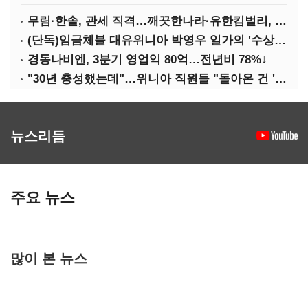
무림·한솔, 관세 직격…깨끗한나라·유한킴벌리, 수익성 악화
(단독)임금체불 대유위니아 박영우 일가의 '수상한 별장'
경동나비엔, 3분기 영업익 80억…전년비 78%↓
"30년 충성했는데"…위니아 직원들 "돌아온 건 '배신'"
뉴스리듬
주요 뉴스
많이 본 뉴스