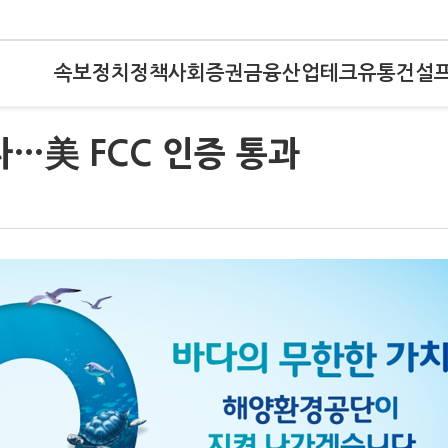
속보
정치
정책
사회
증권
금융
산업
테크
유통
건설
다…美 FCC 인증 통과