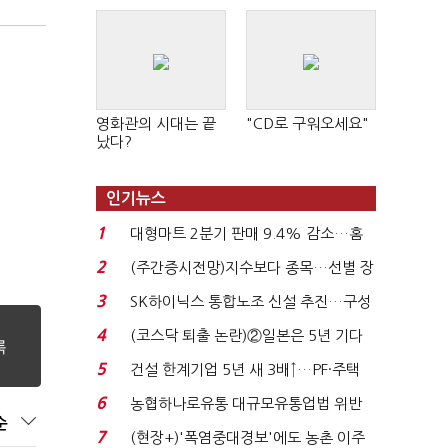
영화관의 시대는 끝
"CD로 구워오세요"
났다?
인기뉴스
1
대형마트 2분기 판매 9.4% 감소…홈
플러스 사태 여파...
2
(주간증시전망)지수보다 종목…선별 장
세 이어진다...
3
SK하이닉스 통합노조 신설 추진…구성
원 간 성과급 불...
4
(코스닥 퇴출 논란)②일본은 5년 기다
려주는데 우리는 ...
5
건설 한계기업 5년 새 3배↑…PF·주택
침체에 재무 ...
6
농협하나로유통 대규모유통업법 위반
순
적발…공정위, 과...
7
(현장+)'폭염중대경보'에도 농촌 이주