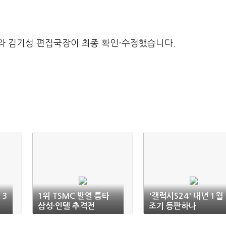
라 김기성 편집국장이 최종 확인·수정했습니다.
 3
1위 TSMC 발열 틈타
'갤럭시S24' 내년 1월
…
삼성·인텔 추격전
조기 등판하나