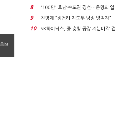
노동자는 강행군…'야...
8
'100만' 호남·수도권 경선…운명의 일
주일
9
친명계 "정청래 지도부 당정 엇박자"…
친청계 "신천지 오...
10
SK하이닉스, 중 충칭 공장 지분매각 검
토?…“확정된 바...