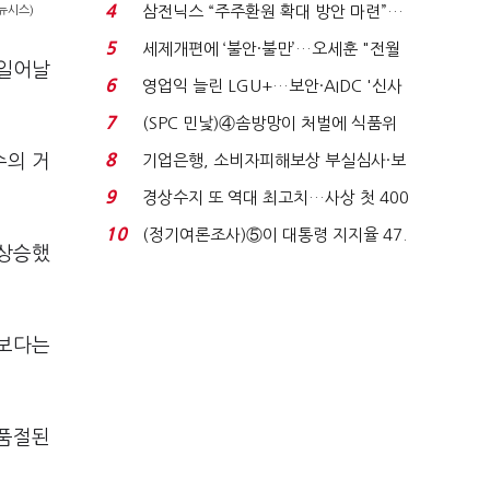
목…9월 ‘폴...
4
삼전닉스 “주주환원 확대 방안 마련”…
뉴시스)
로이터에 성명...
5
세제개편에 ‘불안·불만’…오세훈 "전월
 일어날
세 구하기 더 ...
6
영업익 늘린 LGU+…보안·AIDC '신사
업 드라이브'...
7
(SPC 민낯)④솜방망이 처벌에 식품위
생법 위반 반복...
8
수의 거
기업은행, 소비자피해보상 부실심사·보
이스피싱 공시 ...
9
경상수지 또 역대 최고치…사상 첫 400
억달러에 '3% 성...
10
(정기여론조사)⑤이 대통령 지지율 47.
급상승했
7%…일주일 만에 ...
기보다는
 품절된