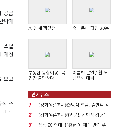
아 공급
 안팎에
AI 인재 쟁탈전
휴대폰이 끊긴 30분
과 조달
될 예정
부동산 동상이몽, 국
여름철 온열질환 보
민만 불안하다
험으로 대비
로 보고
인기뉴스
공식 조
1
(정기여론조사)②당심·호남, 김민석-정
니다.
청래 '초접전'...
2
(정기여론조사)①당심, 김민석·정청래
'초접전'…대통령 ...
3
삼성 Z8 역대급 ‘흥행’에 애플 반격 주