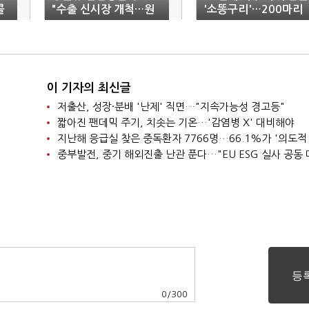
콜
"수출 신시장 개척…원
'소똥구리'…200마리
전 생태계 조기 복원"
'방사'
이 기자의 최신글
저출산, 성장·분배 '난제' 직면…"지속가능성 경고등"
짧아진 팬데믹 주기, 치솟는 기온…'감염병 X' 대비해야
지난해 응급실 찾은 중독환자 7766명…66.1%가 '의도적
중부발전, 중기 해외진출 난관 푼다…"EU ESG 실사 공동 
0
/
300