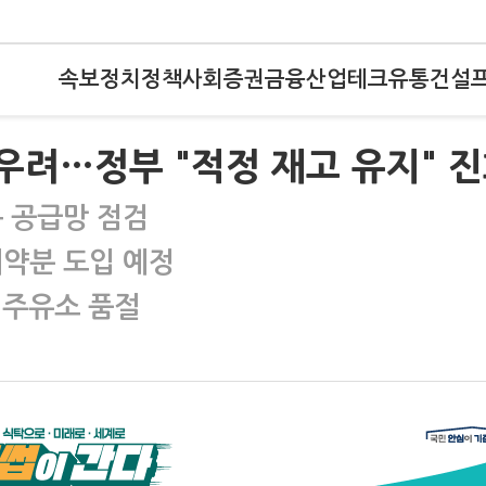
속보
정치
정책
사회
증권
금융
산업
테크
유통
건설
 우려…정부 "적정 재고 유지" 
용 공급망 점검
계약분 도입 예정
 주유소 품절