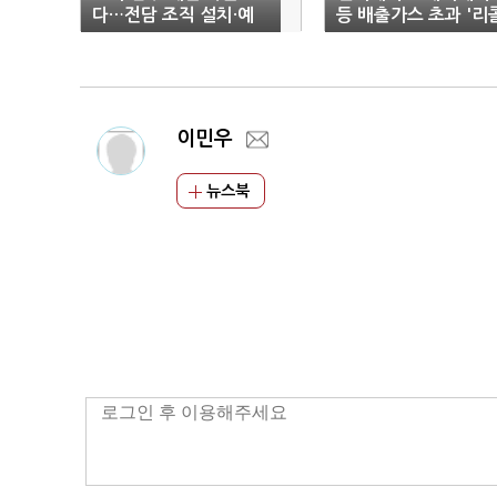
다…전담 조직 설치·예
등 배출가스 초과 '리
보 지점 확대
조치'
이민우
뉴스북