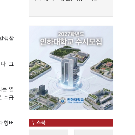
 발생할
다. 그
의를 열
로 수급
 대형버
뉴스북