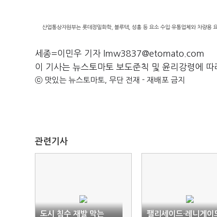
산업통상자원부는 롯데정밀화학, 블루텍, 성홍 등 요소 수입·유통업체와 차량용 요소
세종=이민우 기자 lmw3837@etomato.com
이 기사는 뉴스토마토 보도준칙 및 윤리강령에 따
ⓒ 맛있는 뉴스토마토, 무단 전재 - 재배포 금지
관련기사
도시 침수 재발 막는
팰리세이드·레니게이