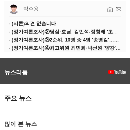
박주용
(시론)의견 없습니다
(정기여론조사)②당심·호남, 김민석-정청래 '초접전'
(정기여론조사)③2순위, 10명 중 4명 '송영길'…정청래 '한 자릿수'
(정기여론조사)④최고위원 최민희·박선원 '양강'…서미화·이성윤·임미애 뒤이어
뉴스리듬
주요 뉴스
많이 본 뉴스