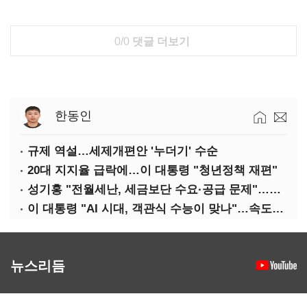
0/0
댓글 더보기
한동인
규제 역설…세제개편안 '누더기' 수순
20대 지지율 급락에…이 대통령 "청년정책 재편"
성기홍 "전월세난, 세금보단 수요·공급 문제"…닥공 시사
이 대통령 "AI 시대, 객관식 수능이 맞나"…속도전 '경계'
뉴스리듬