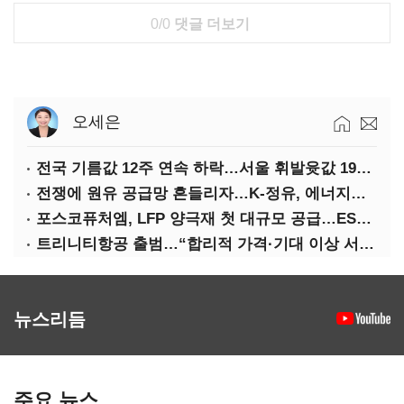
0/0
댓글 더보기
오세은
전국 기름값 12주 연속 하락…서울 휘발윳값 1909원
전쟁에 원유 공급망 흔들리자…K-정유, 에너지안보 핵심으로 재부상
포스코퓨처엠, LFP 양극재 첫 대규모 공급…ESS 시장 공략
트리니티항공 출범…“합리적 가격·기대 이상 서비스로 승부”
뉴스리듬
주요 뉴스