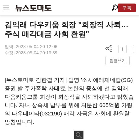
구독
김익래 다우키움 회장 "회장직 사퇴…
주식 매각대금 사회 환원"
입력: 2023-05-04 20:12:06
수정: 2023-05-04 20:16:59
답글쓰기
[뉴스토마토 김한결 기자] 일명 '소시에테제네랄(SG)
증권 발 주가폭락 사태'로 논란의 중심에 선 김익래
다움키움그룹 회장이 회장직을 사퇴하겠다고 밝혔습
니다. 자녀 상속세 납부를 위해 처분한 605억원 가량
의
다우데이타(032190)
매각 자금은 사회에 환원할
방침입니다.