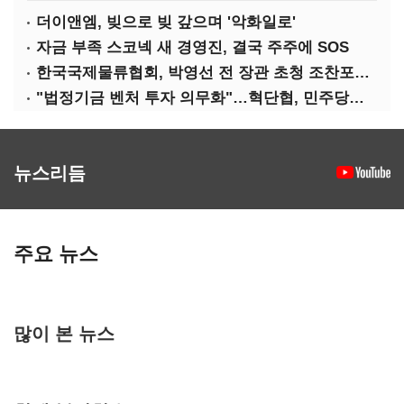
더이앤엠, 빚으로 빚 갚으며 '악화일로'
자금 부족 스코넥 새 경영진, 결국 주주에 SOS
한국국제물류협회, 박영선 전 장관 초청 조찬포럼 개최
"법정기금 벤처 투자 의무화"…혁단협, 민주당과 정책협약식 개최
뉴스리듬
주요 뉴스
많이 본 뉴스