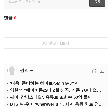
댓글
0
0/0
댓글 더보기
권익도
'다음' 준비하는 하이브·SM·YG·JYP
양현석 "베이비몬스터 2월 신곡, 기존 YG에 없던 노래"
싸이 '강남스타일', 유튜브 조회수 50억 돌파
BTS 뷔·우미 ‘wherever u r’, 세계 음원 차트 청신호